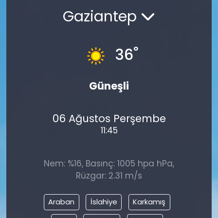
Gaziantep
°
36
Güneşli
06 Ağustos Perşembe
11:45
Nem: %16, Basınç: 1005 hpa hPa,
Rüzgar: 2.31 m/s
Araban
İslahiye
Karkamış