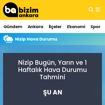
Hava Durumu
Gündem
Ankara
İlçeler
Ekonomi
Spor
Trafik Durumu
Nizip Hava Durumu
Süper Lig Puan Durumu ve Fikstür
Tüm Manşetler
Nizip Bugün, Yarın ve 1
Son Dakika Haberleri
Haftalık Hava Durumu
Tahmini
Haber Arşivi
ŞU AN