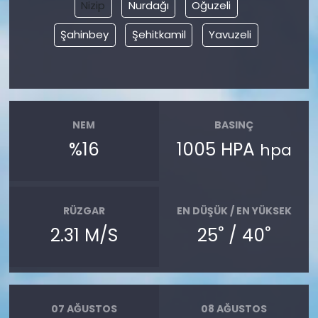
Nizip
Nurdağı
Oğuzeli
Şahinbey
Şehitkamil
Yavuzeli
NEM
BASINÇ
%16
1005 HPA
hpa
RÜZGAR
EN DÜŞÜK / EN YÜKSEK
°
°
2.31 M/S
25
/ 40
07 AĞUSTOS
08 AĞUSTOS