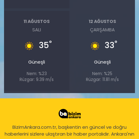
11 AĞUSTOS
12 AĞUSTOS
SALI
ÇARŞAMBA
°
°
35
33
Güneşli
Güneşli
Nem: %23
Nem: %25
Rüzgar: 9.39 m/s
Rüzgar: 11.81 m/s
BizimAnkara.com.tr, başkentin en güncel ve doğru
haberlerini sizlere ulaştıran bir haber portalıdır. Ankara'nın