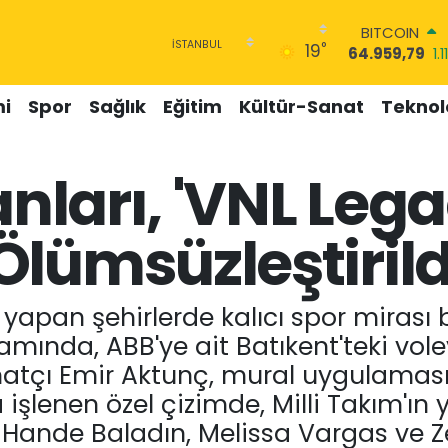
DOLAR
°
19
47,7436
0.18
EURO
55,2510
0.32
i
Spor
Sağlık
Eğitim
Kültür-Sanat
Teknolo
STERLİN
64,4811
0.38
GRAM ALTIN
anları, 'VNL Lega
6660.55
0.0
BİST100
13.779
-14
lümsüzleştirild
BITCOIN
64.959,79
1.1
iği yapan şehirlerde kalıcı spor mira
amında, ABB'ye ait Batıkent'teki vole
anatçı Emir Aktunç, mural uygulaması 
şlenen özel çizimde, Milli Takım'ın 
ande Baladın, Melissa Vargas ve Zeh