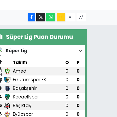
-
+
A
A
Süper Lig Puan Durumu
Süper Lig
#
Takım
O
P
Amed
0
0
1
Erzurumspor FK
0
0
2
Başakşehir
0
0
3
Kocaelispor
0
0
4
Beşiktaş
0
0
5
Eyüpspor
0
0
6