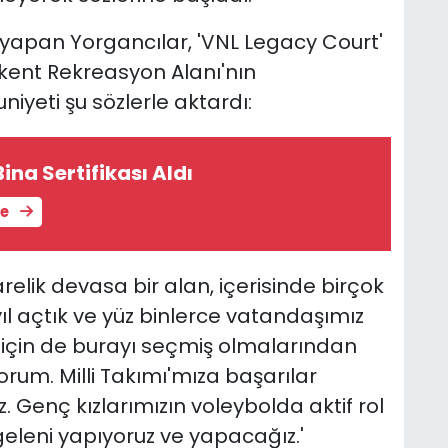
u yapan Yorgancılar, 'VNL Legacy Court'
ıkent Rekreasyon Alanı'nın
eti şu sözlerle aktardı:
ina Sertifikası Aldı
le
relik devasa bir alan, içerisinde birçok
ıl açtık ve yüz binlerce vatandaşımız
e için de burayı seçmiş olmalarından
orum. Milli Takımı'mıza başarılar
z. Genç kızlarımızın voleybolda aktif rol
geleni yapıyoruz ve yapacağız.'