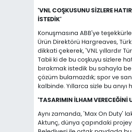
'VNL COŞKUSUNU SİZLERE HATI
İSTEDİK'
Konuşmasına ABB'ye teşekkürleri
Ürün Direktörü Hargreaves, Tür
dikkati çekerek, 'VNL yıllardır Tü
Tabii ki de bu coşkuyu sizlere ha
bırakmak istedik bu sahayla ber
çözüm bulamazdık; spor ve sana
kalbinde. Yıllarca sizle bu anıy
'TASARIMIN İLHAM VERECEĞİNİ
Aynı zamanda, 'Max On Duty' la
Aktunç, dünya çapındaki projey
Belediyesi ile ortak paydada bul