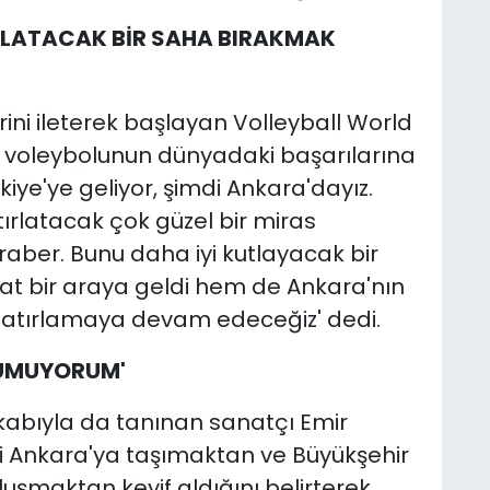
RLATACAK BİR SAHA BIRAKMAK
ni ileterek başlayan Volleyball World
k voleybolunun dünyadaki başarılarına
rkiye'ye geliyor, şimdi Ankara'dayız.
tırlatacak çok güzel bir miras
aber. Bunu daha iyi kutlayacak bir
t bir araya geldi hem de Ankara'nın
ı hatırlamaya devam edeceğiz' dedi.
 UMUYORUM'
kabıyla da tanınan sanatçı Emir
i Ankara'ya taşımaktan ve Büyükşehir
uşmaktan keyif aldığını belirterek,