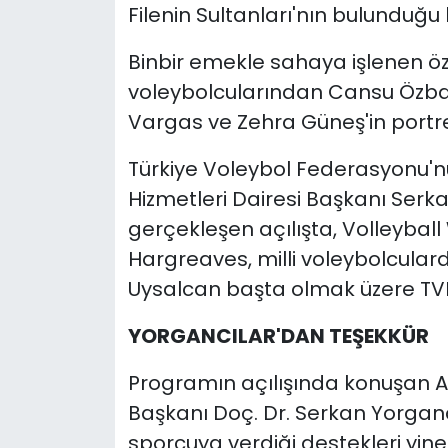
Filenin Sultanları'nın bulunduğu 
Binbir emekle sahaya işlenen özel
voleybolcularından Cansu Özba
Vargas ve Zehra Güneş'in portrel
Türkiye Voleybol Federasyonu'nu
Hizmetleri Dairesi Başkanı Serka
gerçekleşen açılışta, Volleybal
Hargreaves, milli voleybolculard
Uysalcan başta olmak üzere TVF t
YORGANCILAR'DAN TEŞEKKÜR
Programın açılışında konuşan AB
Başkanı Doç. Dr. Serkan Yorgancı
sporcuya verdiği destekleri yine