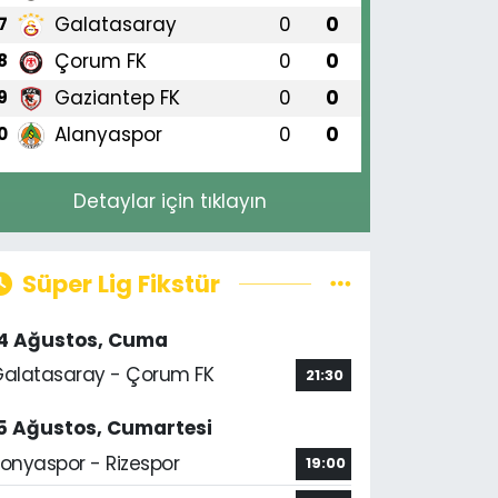
Galatasaray
0
0
7
Çorum FK
0
0
8
Gaziantep FK
0
0
9
Alanyaspor
0
0
0
Detaylar için tıklayın
Süper Lig Fikstür
14 Ağustos, Cuma
alatasaray - Çorum FK
21:30
5 Ağustos, Cumartesi
onyaspor - Rizespor
19:00