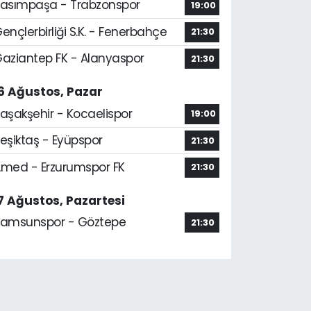
asımpaşa - Trabzonspor
19:00
ençlerbirliği S.K. - Fenerbahçe
21:30
aziantep FK - Alanyaspor
21:30
6 Ağustos, Pazar
aşakşehir - Kocaelispor
19:00
eşiktaş - Eyüpspor
21:30
med - Erzurumspor FK
21:30
7 Ağustos, Pazartesi
amsunspor - Göztepe
21:30