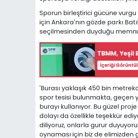
Sporun birleştirici gücüne vurg
için Ankara'nın gözde parkı Bat
seçilmesinden duyduğu memnuniy
TBMM, Yeşil B
İçeriği Görüntü
'Burası yaklaşık 450 bin metreka
spor tesisi bulunmakta, geçen y
burayı kullanıyor. Bu güzel proj
dolayı da özellikle teşekkür ediy
diliyoruz, onlarla gurur duyuyoru
oynaması için biz de elimizden 