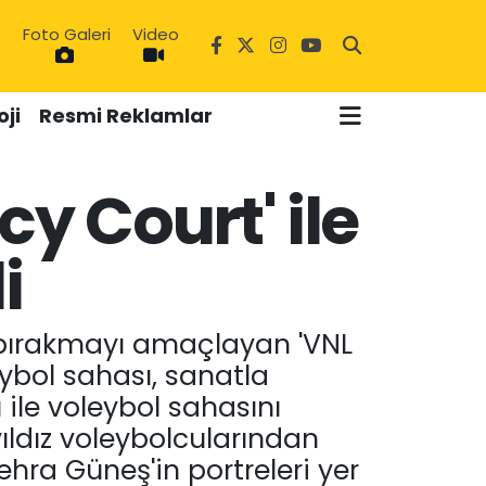
Foto Galeri
Video
ji
Resmi Reklamlar
cy Court' ile
3
i
1
sı bırakmayı amaçlayan 'VNL
ybol sahası, sanatla
ile voleybol sahasını
yıldız voleybolcularından
ra Güneş'in portreleri yer