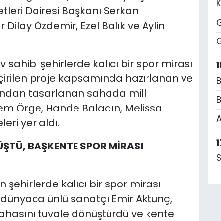
K
etleri Dairesi Başkanı Serkan
G
r Dilay Özdemir, Ezel Balık ve Aylin
G
ev sahibi şehirlerde kalıcı bir spor mirası
1
irilen proje kapsamında hazırlanan ve
B
ından tasarlanan sahada milli
B
em Örge, Hande Baladın, Melissa
A
eri yer aldı.
1
ŞTÜ, BAŞKENTE SPOR MİRASI
S
an şehirlerde kalıcı bir spor mirası
dünyaca ünlü sanatçı Emir Aktunç,
sahasını tuvale dönüştürdü ve kente