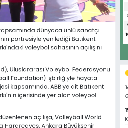
i kapsamında dünyaca ünlü sanatçı
1
'nın portresiyle yenilediği Batıkent
rkı'ndaki voleybol sahasının açılışını
ld), Uluslararası Voleybol Federasyonu
ball Foundation) işbirliğiyle hayata
ojesi kapsamında, ABB'ye ait Batıkent
rkı'nın içerisinde yer alan voleybol
G
1
üzenlenen açılışa, Volleyball World
K
a Hargreaves, Ankara Büyükşehir