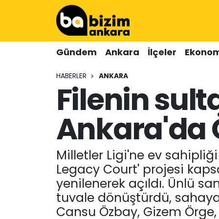
Hava Durumu
Gündem
Ankara
İlçeler
Ekonom
Trafik Durumu
HABERLER
ANKARA
Filenin sult
Süper Lig Puan Durumu ve Fikstür
Tüm Manşetler
Ankara'da Ö
Son Dakika Haberleri
Milletler Ligi'ne ev sahipl
Haber Arşivi
Legacy Court' projesi kaps
yenilenerek açıldı. Ünlü s
tuvale dönüştürdü, sahaya i
Cansu Özbay, Gizem Örge, H