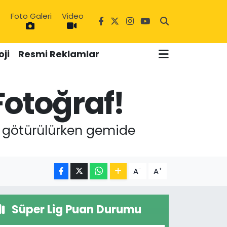
Foto Galeri
Video
ji
Resmi Reklamlar
Fotoğraf!
5
'a götürülürken gemide
-
+
A
A
Süper Lig Puan Durumu