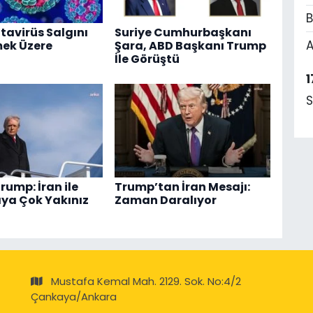
B
tavirüs Salgını
Suriye Cumhurbaşkanı
A
ek Üzere
Şara, ABD Başkanı Trump
İle Görüştü
1
S
rump: İran ile
Trump’tan İran Mesajı:
ya Çok Yakınız
Zaman Daralıyor
Mustafa Kemal Mah. 2129. Sok. No:4/2
Çankaya/Ankara