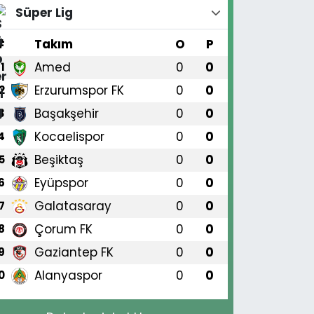
Süper Lig
#
Takım
O
P
Amed
0
0
1
Erzurumspor FK
0
0
2
Başakşehir
0
0
3
Kocaelispor
0
0
4
Beşiktaş
0
0
5
Eyüpspor
0
0
6
Galatasaray
0
0
7
Çorum FK
0
0
8
Gaziantep FK
0
0
9
Alanyaspor
0
0
0