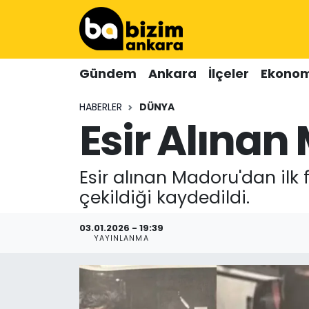
Hava Durumu
Gündem
Ankara
İlçeler
Ekonom
Trafik Durumu
HABERLER
DÜNYA
Esir Alınan
Süper Lig Puan Durumu ve Fikstür
Tüm Manşetler
Esir alınan Madoru'dan ilk
Son Dakika Haberleri
çekildiği kaydedildi.
Haber Arşivi
03.01.2026 - 19:39
YAYINLANMA