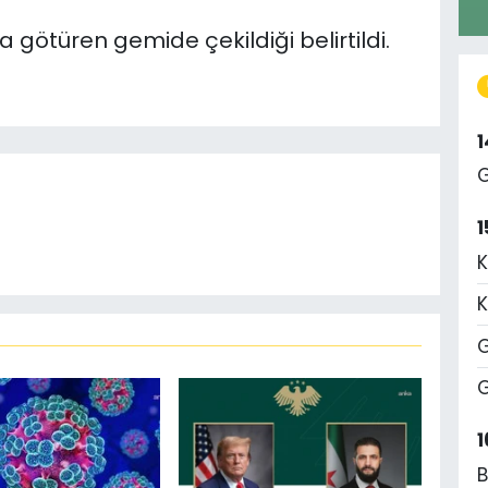
götüren gemide çekildiği belirtildi.
G
1
K
K
G
G
1
B