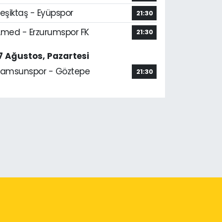
eşiktaş - Eyüpspor
21:30
med - Erzurumspor FK
21:30
7 Ağustos, Pazartesi
amsunspor - Göztepe
21:30