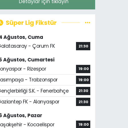
Detaylar için tıklayın
Süper Lig Fikstür
14 Ağustos, Cuma
alatasaray - Çorum FK
21:30
5 Ağustos, Cumartesi
onyaspor - Rizespor
19:00
asımpaşa - Trabzonspor
19:00
ençlerbirliği S.K. - Fenerbahçe
21:30
aziantep FK - Alanyaspor
21:30
6 Ağustos, Pazar
aşakşehir - Kocaelispor
19:00