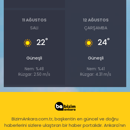
11 AĞUSTOS
12 AĞUSTOS
SALI
ÇARŞAMBA
°
°
22
24
Güneşli
Güneşli
Nem: %48
Nem: %41
Rüzgar: 2.50 m/s
Rüzgar: 4.31 m/s
BizimAnkara.com.tr, başkentin en güncel ve doğru
haberlerini sizlere ulaştıran bir haber portalıdır. Ankara'nın