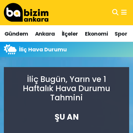
Hava Durumu
Gündem
Ankara
İlçeler
Ekonomi
Spor
Trafik Durumu
İliç Hava Durumu
Süper Lig Puan Durumu ve Fikstür
Tüm Manşetler
İliç Bugün, Yarın ve 1
Son Dakika Haberleri
Haftalık Hava Durumu
Tahmini
Haber Arşivi
ŞU AN