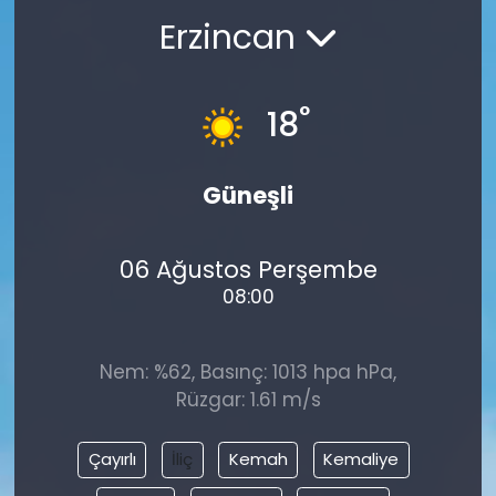
Erzincan
°
18
Güneşli
06 Ağustos Perşembe
08:00
Nem: %62, Basınç: 1013 hpa hPa,
Rüzgar: 1.61 m/s
Çayırlı
İliç
Kemah
Kemaliye