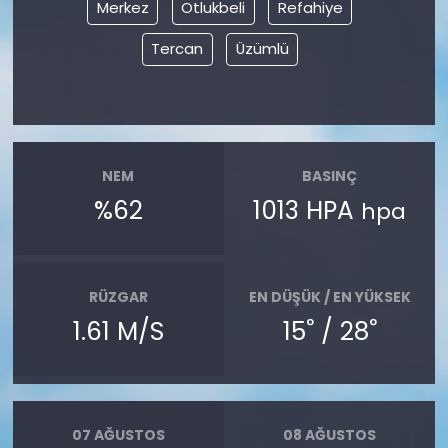
Merkez
Otlukbeli
Refahiye
Tercan
Üzümlü
NEM
BASINÇ
%62
1013 HPA
hpa
RÜZGAR
EN DÜŞÜK / EN YÜKSEK
°
°
1.61 M/S
15
/ 28
07 AĞUSTOS
08 AĞUSTOS