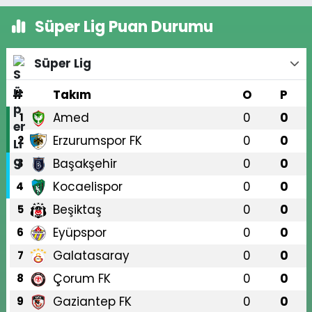
Süper Lig Puan Durumu
Süper Lig
#
Takım
O
P
Amed
0
0
1
Erzurumspor FK
0
0
2
Başakşehir
0
0
3
Kocaelispor
0
0
4
Beşiktaş
0
0
5
Eyüpspor
0
0
6
Galatasaray
0
0
7
Çorum FK
0
0
8
Gaziantep FK
0
0
9