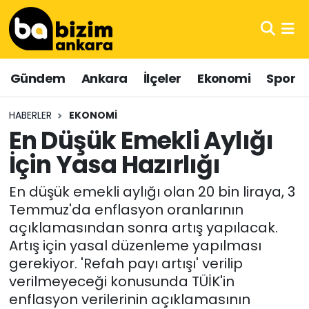
Hava Durumu
Gündem
Ankara
İlçeler
Ekonomi
Spor
Trafik Durumu
HABERLER
EKONOMI
Süper Lig Puan Durumu ve Fikstür
En Düşük Emekli Aylığı
İçin Yasa Hazırlığı
Tüm Manşetler
En düşük emekli aylığı olan 20 bin liraya, 3
Son Dakika Haberleri
Temmuz'da enflasyon oranlarının
açıklamasından sonra artış yapılacak.
Haber Arşivi
Artış için yasal düzenleme yapılması
gerekiyor. 'Refah payı artışı' verilip
verilmeyeceği konusunda TÜİK'in
enflasyon verilerinin açıklamasının