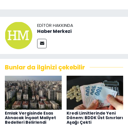
EDITÖR HAKKINDA
Haber Merkezi
Bunlar da ilginizi çekebilir
Emlak Vergisinde Esas
Kredi Limitlerinde Yeni
Alınacak İnşaat Maliyet
Dönem: BDDK Üst Sınırları
Bedelleri Belirlendi
Aşağı Çekti