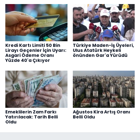
Kredi Kartı Limiti 50 Bin
Türkiye Maden-İş Üyeleri,
Lirayı Geçenler İçin Uyarı:
Ulus Atatürk Heykeli
Asgari Ödeme Oranı
önünden Gar'a Yürüdü
Yüzde 40'a Çıkıyor
Emeklilerin Zam Farkı
Ağustos Kira Artış Oranı
Yatırılacak: Tarih Belli
Belli Oldu
Oldu