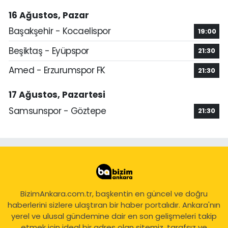
16 Ağustos, Pazar
Başakşehir - Kocaelispor
19:00
Beşiktaş - Eyüpspor
21:30
Amed - Erzurumspor FK
21:30
17 Ağustos, Pazartesi
Samsunspor - Göztepe
21:30
BizimAnkara.com.tr, başkentin en güncel ve doğru
haberlerini sizlere ulaştıran bir haber portalıdır. Ankara'nın
yerel ve ulusal gündemine dair en son gelişmeleri takip
etmek için ideal bir adres olan sitemiz, tarafsız ve