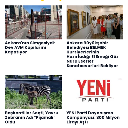
Ankara'nın Simgesiydi:
Ankara Büyükşehir
Dev AVM Kapılarını
Belediyesi BELMEK
Kapatıyor
Kursiyerlerinin
Hazırladığı El Emeği Göz
Nuru Eserler
Sanatseverleri Bekliyor
Başkentliler Seçti, Yavru
YENİ Parti Dayanışma
Zebranın Adı "Pijamalı"
Kampanyası: 300 Milyon
Oldu
Lirayı Aştı