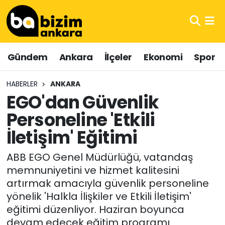
Hava Durumu
Gündem
Ankara
İlçeler
Ekonomi
Spor
Trafik Durumu
HABERLER
ANKARA
Süper Lig Puan Durumu ve Fikstür
EGO'dan Güvenlik
Personeline 'Etkili
Tüm Manşetler
İletişim' Eğitimi
Son Dakika Haberleri
ABB EGO Genel Müdürlüğü, vatandaş
Haber Arşivi
memnuniyetini ve hizmet kalitesini
artırmak amacıyla güvenlik personeline
yönelik 'Halkla İlişkiler ve Etkili İletişim'
eğitimi düzenliyor. Haziran boyunca
devam edecek eğitim programı