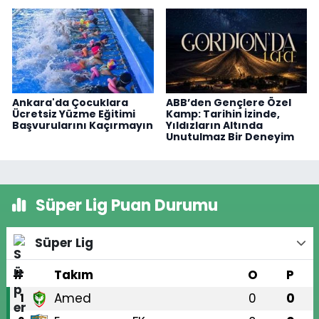
Ankara'da Çocuklara
ABB’den Gençlere Özel
Ücretsiz Yüzme Eğitimi
Kamp: Tarihin İzinde,
Başvurularını Kaçırmayın
Yıldızların Altında
Unutulmaz Bir Deneyim
Süper Lig Puan Durumu
Süper Lig
#
Takım
O
P
Amed
0
0
1