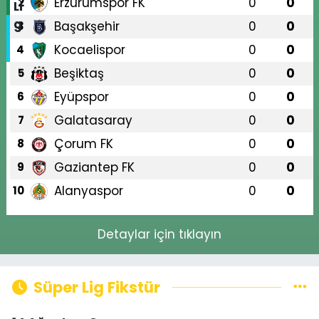
Erzurumspor FK
0
0
2
Başakşehir
0
0
3
Kocaelispor
0
0
4
Beşiktaş
0
0
5
Eyüpspor
0
0
6
Galatasaray
0
0
7
Çorum FK
0
0
8
Gaziantep FK
0
0
9
Alanyaspor
0
0
10
Detaylar için tıklayın
Süper Lig Fikstür