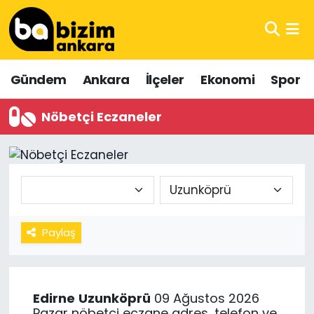
Hava Durumu
Gündem
Ankara
İlçeler
Ekonomi
Spor
Trafik Durumu
Nöbetçi Eczaneler
Süper Lig Puan Durumu ve Fikstür
Tüm Manşetler
Son Dakika Haberleri
Haber Arşivi
Paylaş
Edirne
Uzunköprü
09 Ağustos 2026
Pazar nöbetçi eczane adres, telefon ve