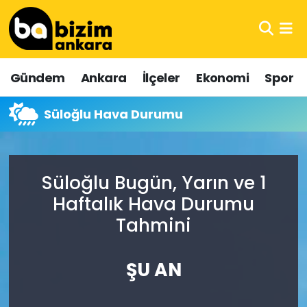
Hava Durumu
Gündem
Ankara
İlçeler
Ekonomi
Spor
Trafik Durumu
Süloğlu Hava Durumu
Süper Lig Puan Durumu ve Fikstür
Tüm Manşetler
Süloğlu Bugün, Yarın ve 1
Son Dakika Haberleri
Haftalık Hava Durumu
Tahmini
Haber Arşivi
ŞU AN