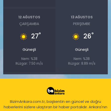
12 AĞUSTOS
13 AĞUSTOS
ÇARŞAMBA
PERŞEMBE
°
°
27
26
Güneşli
Güneşli
Nem: %38
Nem: %38
Rüzgar: 7.50 m/s
Rüzgar: 8.89 m/s
BizimAnkara.com.tr, başkentin en güncel ve doğru
haberlerini sizlere ulaştıran bir haber portalıdır. Ankara'nın