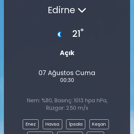
Edirne
°
21
Açık
07 Ağustos Cuma
00:30
Nem: %80, Basınç: 1013 hpa hPa,
Rüzgar: 2.50 m/s
Enez
Havsa
İpsala
Keşan