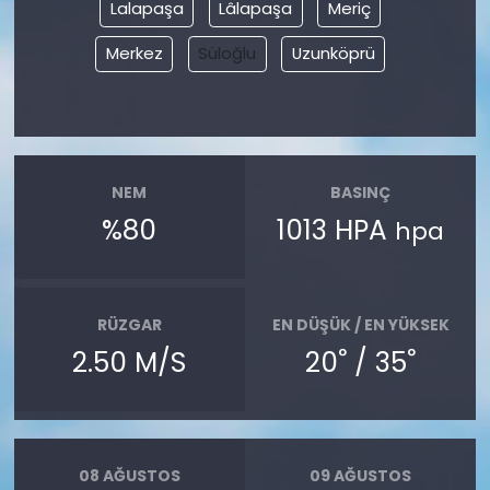
Lalapaşa
Lâlapaşa
Meriç
Merkez
Süloğlu
Uzunköprü
NEM
BASINÇ
%80
1013 HPA
hpa
RÜZGAR
EN DÜŞÜK / EN YÜKSEK
°
°
2.50 M/S
20
/ 35
08 AĞUSTOS
09 AĞUSTOS