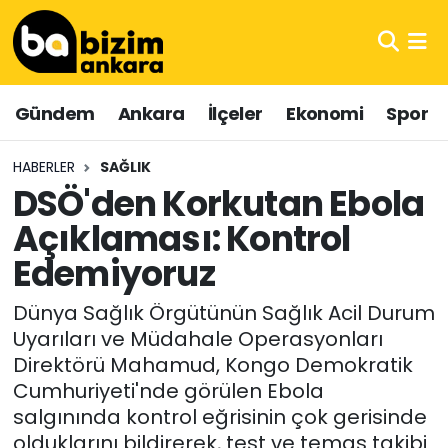
Hava Durumu
Gündem
Ankara
İlçeler
Ekonomi
Spor
Trafik Durumu
HABERLER
SAĞLIK
Süper Lig Puan Durumu ve Fikstür
DSÖ'den Korkutan Ebola
Açıklaması: Kontrol
Tüm Manşetler
Edemiyoruz
Son Dakika Haberleri
Dünya Sağlık Örgütünün Sağlık Acil Durum
Haber Arşivi
Uyarıları ve Müdahale Operasyonları
Direktörü Mahamud, Kongo Demokratik
Cumhuriyeti'nde görülen Ebola
salgınında kontrol eğrisinin çok gerisinde
olduklarını bildirerek, test ve temas takibi