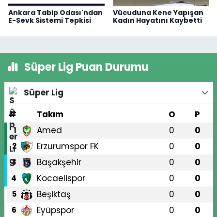
Ankara Tabip Odası'ndan
Vücuduna Kene Yapışan
E-Sevk Sistemi Tepkisi
Kadın Hayatını Kaybetti
Süper Lig Puan Durumu
Süper Lig
#
Takım
O
P
Amed
0
0
1
Erzurumspor FK
0
0
2
Başakşehir
0
0
3
Kocaelispor
0
0
4
Beşiktaş
0
0
5
Eyüpspor
0
0
6