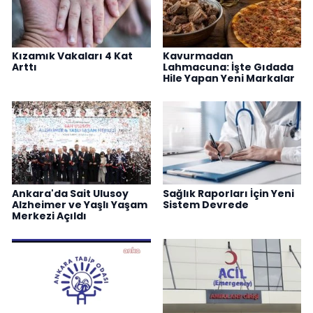
Kızamık Vakaları 4 Kat
Kavurmadan
Arttı
Lahmacuna: İşte Gıdada
Hile Yapan Yeni Markalar
Ankara'da Sait Ulusoy
Sağlık Raporları İçin Yeni
Alzheimer ve Yaşlı Yaşam
Sistem Devrede
Merkezi Açıldı