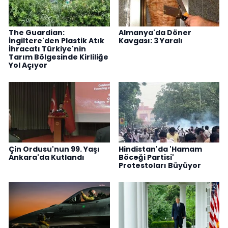
The Guardian:
Almanya'da Döner
İngiltere'den Plastik Atık
Kavgası: 3 Yaralı
İhracatı Türkiye'nin
Tarım Bölgesinde Kirliliğe
Yol Açıyor
Çin Ordusu'nun 99. Yaşı
Hindistan'da 'Hamam
Ankara'da Kutlandı
Böceği Partisi'
Protestoları Büyüyor