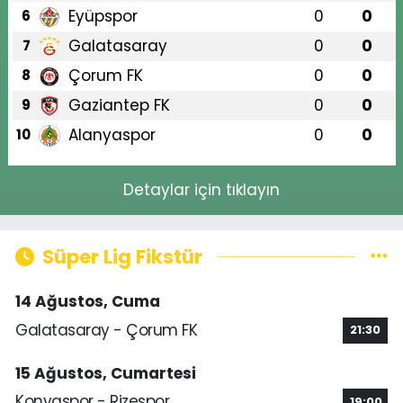
Eyüpspor
0
0
6
Galatasaray
0
0
7
Çorum FK
0
0
8
Gaziantep FK
0
0
9
Alanyaspor
0
0
10
Detaylar için tıklayın
Süper Lig Fikstür
14 Ağustos, Cuma
Galatasaray - Çorum FK
21:30
15 Ağustos, Cumartesi
Konyaspor - Rizespor
19:00