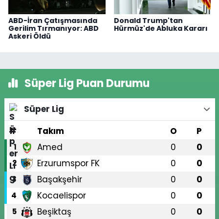
ABD-İran Çatışmasında
Donald Trump'tan
Gerilim Tırmanıyor: ABD
Hürmüz'de Abluka Kararı
Askeri Öldü
Süper Lig Puan Durumu
Süper Lig
#
Takım
O
P
Amed
0
0
1
Erzurumspor FK
0
0
2
Başakşehir
0
0
3
Kocaelispor
0
0
4
Beşiktaş
0
0
5