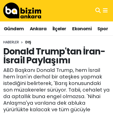
Hava Durumu
Gündem
Ankara
İlçeler
Ekonomi
Spor
Trafik Durumu
HABERLER
DIŞ
Süper Lig Puan Durumu ve Fikstür
Donald Trump'tan İran-
İsrail Paylaşımı
Tüm Manşetler
ABD Başkanı Donald Trump, hem İsrail
Son Dakika Haberleri
hem İran'ın derhal bir ateşkes yapmak
istediğini belirterek, 'Barış konusundaki
Haber Arşivi
son müzakereler sürüyor. Tabii, cehalet ya
da aptallık buna engel olmazsa. 'Nihai
Anlaşma'ya varılana dek abluka
yürürlükte kalacak ve tüm gücüyle