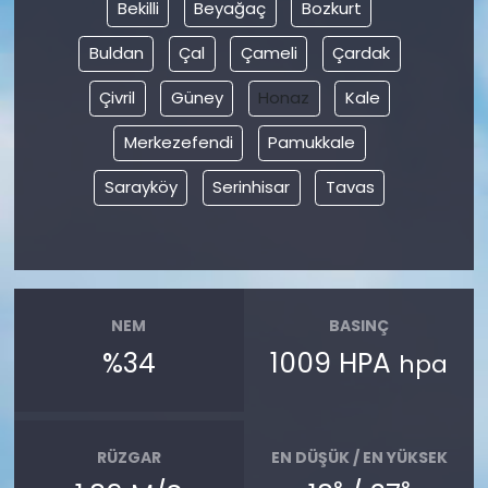
Bekilli
Beyağaç
Bozkurt
Buldan
Çal
Çameli
Çardak
Çivril
Güney
Honaz
Kale
Merkezefendi
Pamukkale
Sarayköy
Serinhisar
Tavas
NEM
BASINÇ
%34
1009 HPA
hpa
RÜZGAR
EN DÜŞÜK / EN YÜKSEK
°
°