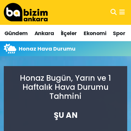
Hava Durumu
Gündem
Ankara
İlçeler
Ekonomi
Spor
Trafik Durumu
Honaz Hava Durumu
Süper Lig Puan Durumu ve Fikstür
Tüm Manşetler
Honaz Bugün, Yarın ve 1
Son Dakika Haberleri
Haftalık Hava Durumu
Tahmini
Haber Arşivi
ŞU AN