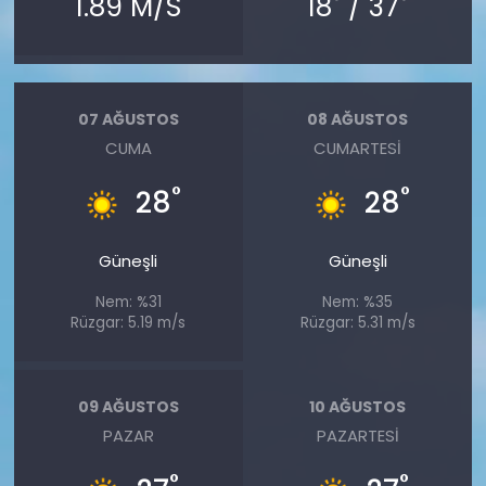
1.89 M/S
18
/ 37
07 AĞUSTOS
08 AĞUSTOS
CUMA
CUMARTESI
°
°
28
28
Güneşli
Güneşli
Nem: %31
Nem: %35
Rüzgar: 5.19 m/s
Rüzgar: 5.31 m/s
09 AĞUSTOS
10 AĞUSTOS
PAZAR
PAZARTESI
°
°