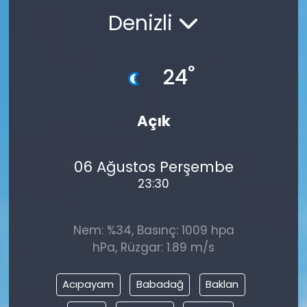
Denizli
°
24
Açık
06 Ağustos Perşembe
23:30
Nem: %34, Basınç: 1009 hpa
hPa, Rüzgar: 1.89 m/s
Acıpayam
Babadağ
Baklan