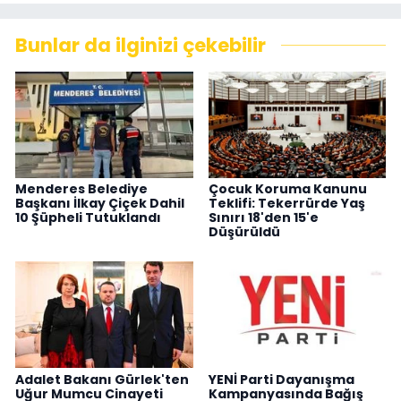
Bunlar da ilginizi çekebilir
Menderes Belediye
Çocuk Koruma Kanunu
Başkanı İlkay Çiçek Dahil
Teklifi: Tekerrürde Yaş
10 Şüpheli Tutuklandı
Sınırı 18'den 15'e
Düşürüldü
Adalet Bakanı Gürlek'ten
YENİ Parti Dayanışma
Uğur Mumcu Cinayeti
Kampanyasında Bağış