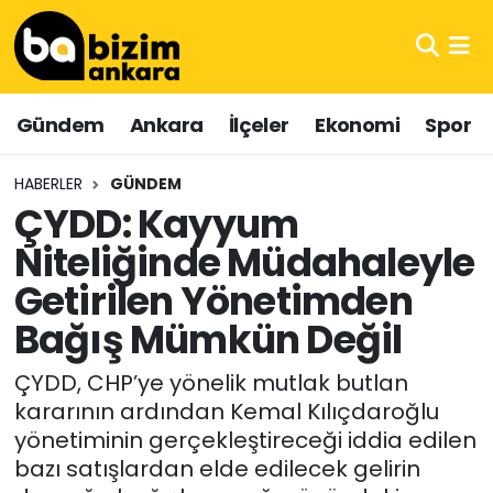
Hava Durumu
Gündem
Ankara
İlçeler
Ekonomi
Spor
Trafik Durumu
HABERLER
GÜNDEM
Süper Lig Puan Durumu ve Fikstür
ÇYDD: Kayyum
Niteliğinde Müdahaleyle
Tüm Manşetler
Getirilen Yönetimden
Son Dakika Haberleri
Bağış Mümkün Değil
Haber Arşivi
ÇYDD, CHP’ye yönelik mutlak butlan
kararının ardından Kemal Kılıçdaroğlu
yönetiminin gerçekleştireceği iddia edilen
bazı satışlardan elde edilecek gelirin