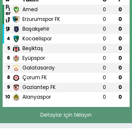
Amed
0
0
1
Erzurumspor FK
0
0
2
Başakşehir
0
0
3
Kocaelispor
0
0
4
Beşiktaş
0
0
5
Eyüpspor
0
0
6
Galatasaray
0
0
7
Çorum FK
0
0
8
Gaziantep FK
0
0
9
Alanyaspor
0
0
10
Detaylar için tıklayın