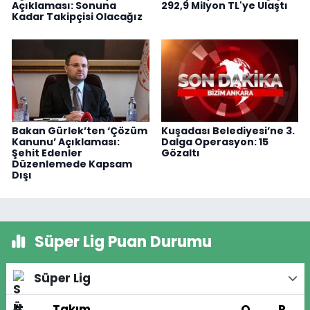
Açıklaması: Sonuna
292,9 Milyon TL'ye Ulaştı
Kadar Takipçisi Olacağız
Bakan Gürlek’ten ‘Çözüm
Kuşadası Belediyesi’ne 3.
Kanunu’ Açıklaması:
Dalga Operasyon: 15
Şehit Edenler
Gözaltı
Düzenlemede Kapsam
Dışı
Süper Lig Puan Durumu
Süper Lig
#
Takım
O
P