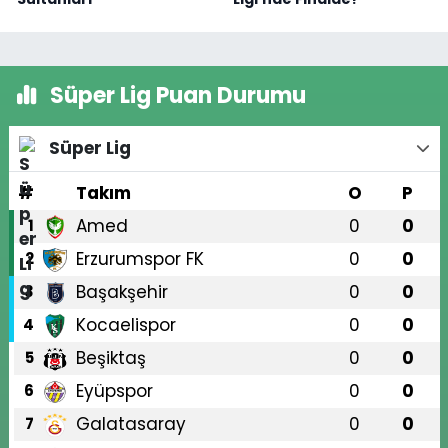
Süper Lig Puan Durumu
Süper Lig
#
Takım
O
P
Amed
0
0
1
Erzurumspor FK
0
0
2
Başakşehir
0
0
3
Kocaelispor
0
0
4
Beşiktaş
0
0
5
Eyüpspor
0
0
6
Galatasaray
0
0
7