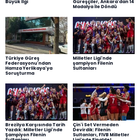
Büyük İlgi
Güreşçiler, Ankara'dan 14
Madalya İle Döndü
Türkiye Güreş
Milletler Ligi'nde
Federasyonu'ndan
şampiyon Filenin
Hamza Yerlikaya'ya
Sultanları
Soruşturma
Brezilya Karşısında Tarih
Çin'i Set Vermeden
Yazdık: Milletler Ligi'nde
Devirdik: Filenin
Şampiyon Filenin
Sultanları, FIVB Milletler
Sultanları
Ligi'nde Finalde!