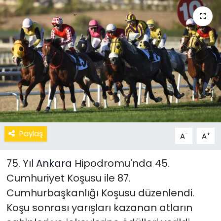
Paylaş
-
+
A
A
75. Yıl
Ankara
Hipodromu'nda 45.
Cumhuriyet Koşusu ile 87.
Cumhurbaşkanlığı Koşusu düzenlendi.
Koşu sonrası yarışları kazanan atların