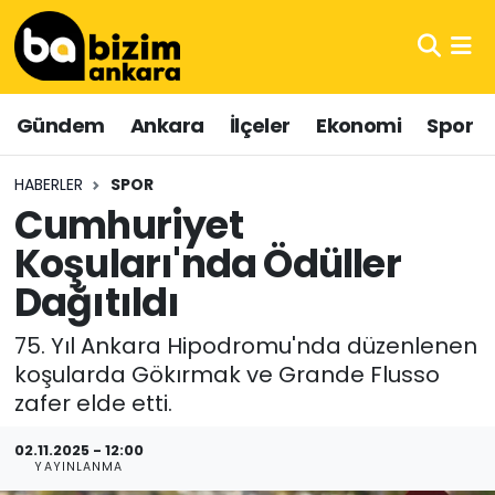
Hava Durumu
Gündem
Ankara
İlçeler
Ekonomi
Spor
Trafik Durumu
HABERLER
SPOR
Süper Lig Puan Durumu ve Fikstür
Cumhuriyet
Koşuları'nda Ödüller
Tüm Manşetler
Dağıtıldı
Son Dakika Haberleri
75. Yıl Ankara Hipodromu'nda düzenlenen
Haber Arşivi
koşularda Gökırmak ve Grande Flusso
zafer elde etti.
02.11.2025 - 12:00
YAYINLANMA