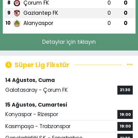
Çorum FK
0
0
8
Gaziantep FK
0
0
9
Alanyaspor
0
0
10
Detaylar için tıklayın
Süper Lig Fikstür
14 Ağustos, Cuma
Galatasaray - Çorum FK
21:30
15 Ağustos, Cumartesi
Konyaspor - Rizespor
19:00
Kasımpaşa - Trabzonspor
19:00