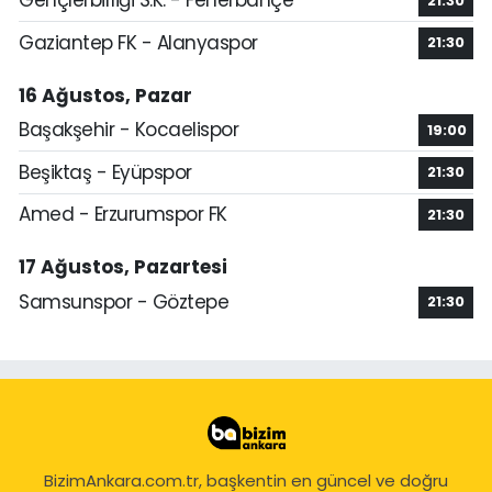
Gençlerbirliği S.K. - Fenerbahçe
21:30
Gaziantep FK - Alanyaspor
21:30
16 Ağustos, Pazar
Başakşehir - Kocaelispor
19:00
Beşiktaş - Eyüpspor
21:30
Amed - Erzurumspor FK
21:30
17 Ağustos, Pazartesi
Samsunspor - Göztepe
21:30
BizimAnkara.com.tr, başkentin en güncel ve doğru