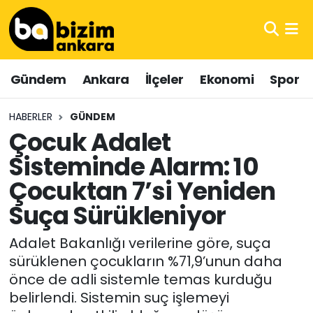
Hava Durumu
Gündem
Ankara
İlçeler
Ekonomi
Spor
Trafik Durumu
HABERLER
GÜNDEM
Süper Lig Puan Durumu ve Fikstür
Çocuk Adalet
Sisteminde Alarm: 10
Tüm Manşetler
Çocuktan 7’si Yeniden
Son Dakika Haberleri
Suça Sürükleniyor
Haber Arşivi
Adalet Bakanlığı verilerine göre, suça
sürüklenen çocukların %71,9’unun daha
önce de adli sistemle temas kurduğu
belirlendi. Sistemin suç işlemeyi