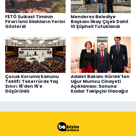
FETÖ Suikast Timinin
Menderes Belediye
Firari İsmi Silahların Yerini
Başkanı İlkay Çiçek Dahil
Gösterdi
10 Şüpheli Tutuklandı
Çocuk Koruma Kanunu
Adalet Bakanı Gürlek'ten
Teklifi: Tekerrürde Yaş
Uğur Mumcu Cinayeti
Sınırı 18'den 15'e
Açıklaması: Sonuna
Düşürüldü
Kadar Takipçisi Olacağız