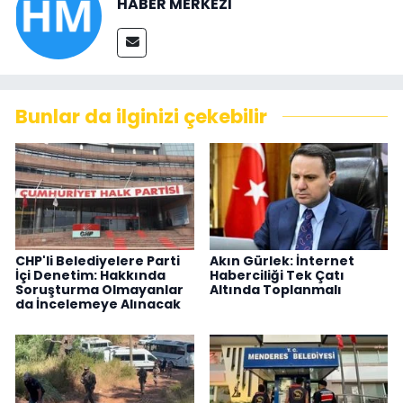
HABER MERKEZİ
Bunlar da ilginizi çekebilir
CHP'li Belediyelere Parti
Akın Gürlek: İnternet
İçi Denetim: Hakkında
Haberciliği Tek Çatı
Soruşturma Olmayanlar
Altında Toplanmalı
da İncelemeye Alınacak