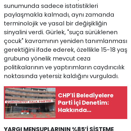
sunumunda sadece istatistikleri
paylaşmakla kalmadı, aynı zamanda
terminolojik ve yasal bir değişikliğin
sinyalini verdi. Gürlek, "suça sürüklenen
çocuk" kavramının yeniden tanımlanması
gerektiğini ifade ederek, özellikle 15-18 yaş
grubuna yönelik mevcut ceza
politikalarının ve yaptırımların caydırıcılık
noktasında yetersiz kaldığını vurguladı.
CHP'li Belediyelere
Parti İçi Denetim:
Hakkında
Soruşturma
Olmayanlar da
YARGI MENSUPLARININ %85’İ SİSTEME