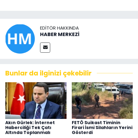
EDITÖR HAKKINDA
HABER MERKEZİ
Bunlar da ilginizi çekebilir
Akın Gürlek: İnternet
FETÖ Suikast Timinin
Haberciliği Tek Çatı
Firari İsmi Silahların Yerini
Altında Toplanmalı
Gösterdi