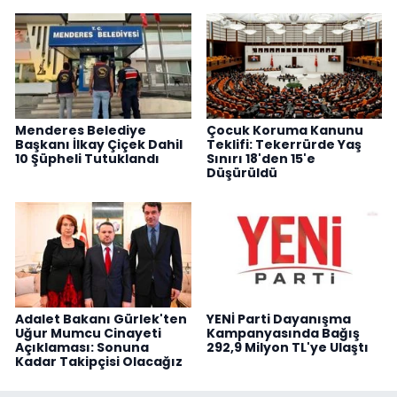
Menderes Belediye
Çocuk Koruma Kanunu
Başkanı İlkay Çiçek Dahil
Teklifi: Tekerrürde Yaş
10 Şüpheli Tutuklandı
Sınırı 18'den 15'e
Düşürüldü
Adalet Bakanı Gürlek'ten
YENİ Parti Dayanışma
Uğur Mumcu Cinayeti
Kampanyasında Bağış
Açıklaması: Sonuna
292,9 Milyon TL'ye Ulaştı
Kadar Takipçisi Olacağız