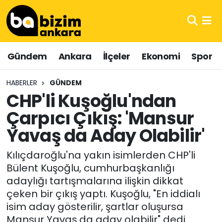
Hava Durumu
Gündem
Ankara
İlçeler
Ekonomi
Spor
Trafik Durumu
HABERLER
GÜNDEM
Süper Lig Puan Durumu ve Fikstür
CHP'li Kuşoğlu'ndan
Çarpıcı Çıkış: 'Mansur
Tüm Manşetler
Yavaş da Aday Olabilir'
Son Dakika Haberleri
Kılıçdaroğlu'na yakın isimlerden CHP'li
Haber Arşivi
Bülent Kuşoğlu, cumhurbaşkanlığı
adaylığı tartışmalarına ilişkin dikkat
çeken bir çıkış yaptı. Kuşoğlu, "En iddialı
isim aday gösterilir, şartlar oluşursa
Mansur Yavaş da aday olabilir" dedi.