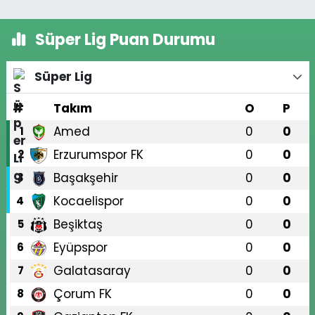
Süper Lig Puan Durumu
Süper Lig
#
Takım
O
P
Amed
0
0
1
Erzurumspor FK
0
0
2
Başakşehir
0
0
3
Kocaelispor
0
0
4
Beşiktaş
0
0
5
Eyüpspor
0
0
6
Galatasaray
0
0
7
Çorum FK
0
0
8