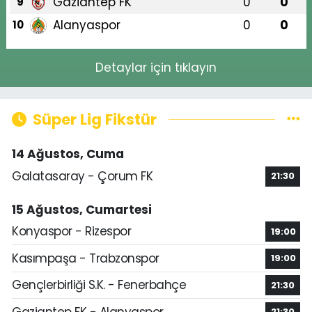
Gaziantep FK
0
0
9
Alanyaspor
0
0
10
Detaylar için tıklayın
Süper Lig Fikstür
14 Ağustos, Cuma
Galatasaray - Çorum FK
21:30
15 Ağustos, Cumartesi
Konyaspor - Rizespor
19:00
Kasımpaşa - Trabzonspor
19:00
Gençlerbirliği S.K. - Fenerbahçe
21:30
Gaziantep FK - Alanyaspor
21:30