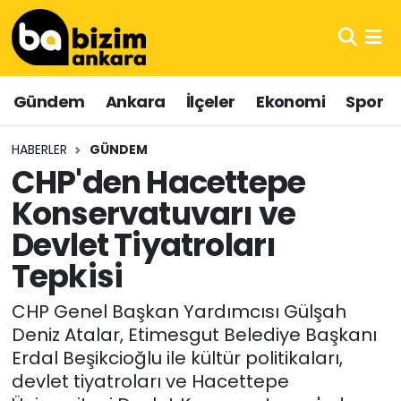
Hava Durumu
Gündem
Ankara
İlçeler
Ekonomi
Spor
Trafik Durumu
HABERLER
GÜNDEM
Süper Lig Puan Durumu ve Fikstür
CHP'den Hacettepe
Konservatuvarı ve
Tüm Manşetler
Devlet Tiyatroları
Son Dakika Haberleri
Tepkisi
Haber Arşivi
CHP Genel Başkan Yardımcısı Gülşah
Deniz Atalar, Etimesgut Belediye Başkanı
Erdal Beşikcioğlu ile kültür politikaları,
devlet tiyatroları ve Hacettepe