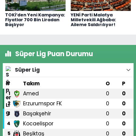
TOKİ’den Yeni Kampanya:
YENİ Parti Malatya
Fiyatlar 700 Bin Liradan
Milletvekili Ağbaba:
Başlıyor
Aileme Saldırılıyor!
Süper Lig Puan Durumu
Süper Lig
#
Takım
O
P
Amed
0
0
1
Erzurumspor FK
0
0
2
Başakşehir
0
0
3
Kocaelispor
0
0
4
Beşiktaş
0
0
5