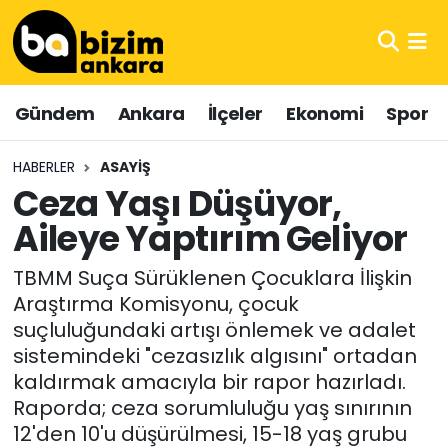
Hava Durumu
Gündem
Ankara
İlçeler
Ekonomi
Spor
Trafik Durumu
HABERLER
ASAYIŞ
Süper Lig Puan Durumu ve Fikstür
Ceza Yaşı Düşüyor,
Aileye Yaptırım Geliyor
Tüm Manşetler
TBMM Suça Sürüklenen Çocuklara İlişkin
Son Dakika Haberleri
Araştırma Komisyonu, çocuk
suçluluğundaki artışı önlemek ve adalet
Haber Arşivi
sistemindeki "cezasızlık algısını" ortadan
kaldırmak amacıyla bir rapor hazırladı.
Raporda; ceza sorumluluğu yaş sınırının
12'den 10'u düşürülmesi, 15-18 yaş grubu