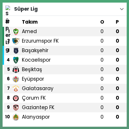
Süper Lig
#
Takım
O
P
Amed
0
0
1
Erzurumspor FK
0
0
2
Başakşehir
0
0
3
Kocaelispor
0
0
4
Beşiktaş
0
0
5
Eyüpspor
0
0
6
Galatasaray
0
0
7
Çorum FK
0
0
8
Gaziantep FK
0
0
9
Alanyaspor
0
0
10