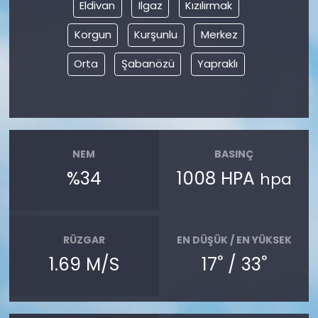
Eldivan
Ilgaz
Kızılırmak
Korgun
Kurşunlu
Merkez
Orta
Şabanözü
Yapraklı
NEM
BASINÇ
%34
1008 HPA
hpa
RÜZGAR
EN DÜŞÜK / EN YÜKSEK
°
°
1.69 M/S
17
/ 33