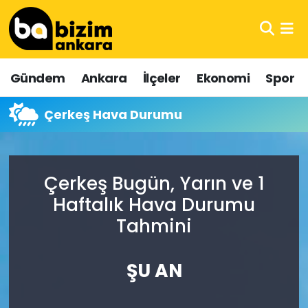
Hava Durumu
Gündem
Ankara
İlçeler
Ekonomi
Spor
Trafik Durumu
Çerkeş Hava Durumu
Süper Lig Puan Durumu ve Fikstür
Tüm Manşetler
Çerkeş Bugün, Yarın ve 1
Son Dakika Haberleri
Haftalık Hava Durumu
Tahmini
Haber Arşivi
ŞU AN