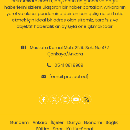
BizimAnkara.com.tr, başkentin en güncel ve doğru
haberlerini sizlere ulaştıran bir haber portalıdır. Ankara'nın
yerel ve ulusal gündemine dair en son gelişmeleri takip
etmek için ideal bir adres olan sitemiz, tarafsız ve
objektif habercilik anlayışıyla öne çıkmaktadır.
Mustafa Kemal Mah. 2129. Sok. No:4/2
Çankaya/Ankara
0541 881 8989
[email protected]
Gündem
Ankara
İlçeler
Dünya
Ekonomi
Sağlık
Eğitim
Spor
Kültür-Sanat