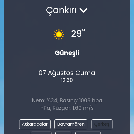
Çankırı
°
29
Güneşli
07 Ağustos Cuma
12:30
Nem: %34, Basınç: 1008 hpa
hPa, Rüzgar: 1.69 m/s
Atkaracalar
Bayramören
Çerkeş