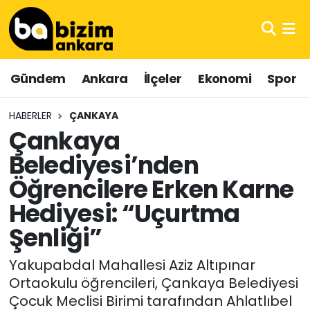
Hava Durumu
Gündem
Ankara
İlçeler
Ekonomi
Spor
Trafik Durumu
HABERLER
ÇANKAYA
Süper Lig Puan Durumu ve Fikstür
Çankaya
Belediyesi’nden
Tüm Manşetler
Öğrencilere Erken Karne
Son Dakika Haberleri
Hediyesi: “Uçurtma
Haber Arşivi
Şenliği”
Yakupabdal Mahallesi Aziz Altıpınar
Ortaokulu öğrencileri, Çankaya Belediyesi
Çocuk Meclisi Birimi tarafından Ahlatlıbel