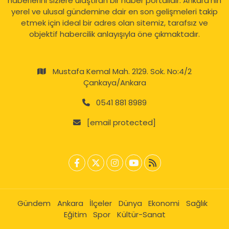
haberlerini sizlere ulaştıran bir haber portalıdır. Ankara'nın
yerel ve ulusal gündemine dair en son gelişmeleri takip
etmek için ideal bir adres olan sitemiz, tarafsız ve
objektif habercilik anlayışıyla öne çıkmaktadır.
Mustafa Kemal Mah. 2129. Sok. No:4/2
Çankaya/Ankara
0541 881 8989
[email protected]
Gündem
Ankara
İlçeler
Dünya
Ekonomi
Sağlık
Eğitim
Spor
Kültür-Sanat