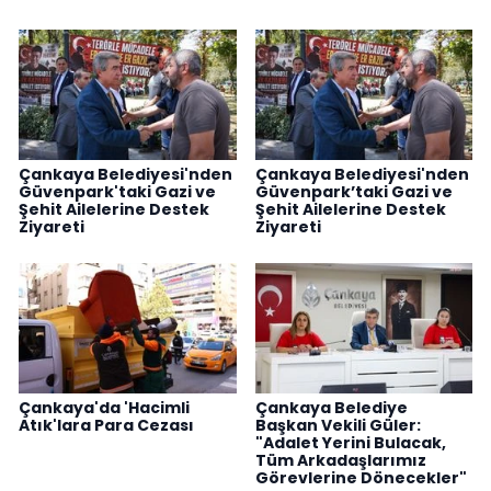
Çankaya Belediyesi'nden
Çankaya Belediyesi'nden
Güvenpark'taki Gazi ve
Güvenpark’taki Gazi ve
Şehit Ailelerine Destek
Şehit Ailelerine Destek
Ziyareti
Ziyareti
Çankaya'da 'Hacimli
Çankaya Belediye
Atık'lara Para Cezası
Başkan Vekili Güler:
"Adalet Yerini Bulacak,
Tüm Arkadaşlarımız
Görevlerine Dönecekler"