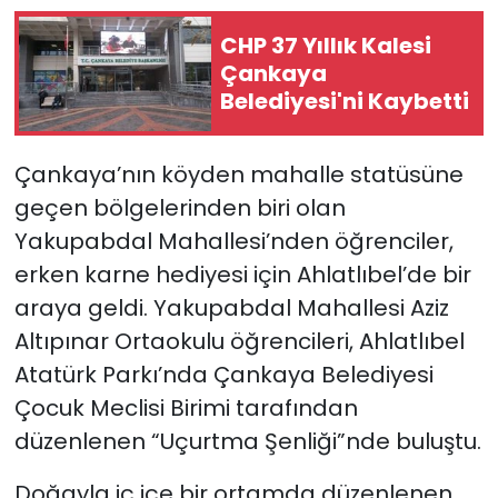
CHP 37 Yıllık Kalesi
Çankaya
Belediyesi'ni Kaybetti
Çankaya’nın köyden mahalle statüsüne
geçen bölgelerinden biri olan
Yakupabdal Mahallesi’nden öğrenciler,
erken karne hediyesi için Ahlatlıbel’de bir
araya geldi. Yakupabdal Mahallesi Aziz
Altıpınar Ortaokulu öğrencileri, Ahlatlıbel
Atatürk Parkı’nda Çankaya Belediyesi
Çocuk Meclisi Birimi tarafından
düzenlenen “Uçurtma Şenliği”nde buluştu.
Doğayla iç içe bir ortamda düzenlenen