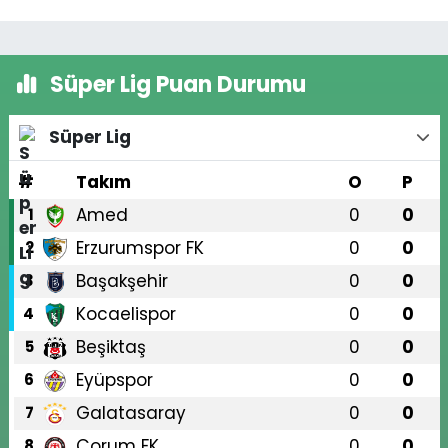
Süper Lig Puan Durumu
Süper Lig
#
Takım
O
P
Amed
0
0
1
Erzurumspor FK
0
0
2
Başakşehir
0
0
3
Kocaelispor
0
0
4
Beşiktaş
0
0
5
Eyüpspor
0
0
6
Galatasaray
0
0
7
Çorum FK
0
0
8