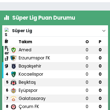
Süper Lig Puan Durumu
Süper Lig
#
Takım
O
P
Amed
0
0
1
Erzurumspor FK
0
0
2
Başakşehir
0
0
3
Kocaelispor
0
0
4
Beşiktaş
0
0
5
Eyüpspor
0
0
6
Galatasaray
0
0
7
Çorum FK
0
0
8