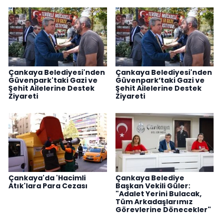
Çankaya Belediyesi'nden
Çankaya Belediyesi'nden
Güvenpark'taki Gazi ve
Güvenpark’taki Gazi ve
Şehit Ailelerine Destek
Şehit Ailelerine Destek
Ziyareti
Ziyareti
Çankaya'da 'Hacimli
Çankaya Belediye
Atık'lara Para Cezası
Başkan Vekili Güler:
"Adalet Yerini Bulacak,
Tüm Arkadaşlarımız
Görevlerine Dönecekler"