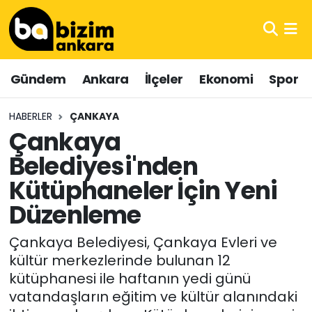
Hava Durumu
Gündem
Ankara
İlçeler
Ekonomi
Spor
Trafik Durumu
HABERLER
ÇANKAYA
Süper Lig Puan Durumu ve Fikstür
Çankaya
Belediyesi'nden
Tüm Manşetler
Kütüphaneler İçin Yeni
Son Dakika Haberleri
Düzenleme
Haber Arşivi
Çankaya Belediyesi, Çankaya Evleri ve
kültür merkezlerinde bulunan 12
kütüphanesi ile haftanın yedi günü
vatandaşların eğitim ve kültür alanındaki