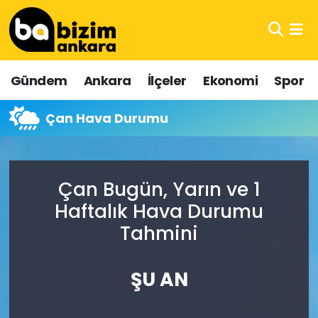
Hava Durumu
Gündem
Ankara
İlçeler
Ekonomi
Spor
Trafik Durumu
Çan Hava Durumu
Süper Lig Puan Durumu ve Fikstür
Tüm Manşetler
Çan Bugün, Yarın ve 1
Son Dakika Haberleri
Haftalık Hava Durumu
Tahmini
Haber Arşivi
ŞU AN