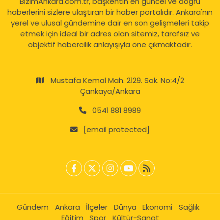
BizimAnkara.com.tr, başkentin en güncel ve doğru
haberlerini sizlere ulaştıran bir haber portalıdır. Ankara'nın
yerel ve ulusal gündemine dair en son gelişmeleri takip
etmek için ideal bir adres olan sitemiz, tarafsız ve
objektif habercilik anlayışıyla öne çıkmaktadır.
Mustafa Kemal Mah. 2129. Sok. No:4/2
Çankaya/Ankara
0541 881 8989
[email protected]
Gündem
Ankara
İlçeler
Dünya
Ekonomi
Sağlık
Eğitim
Spor
Kültür-Sanat