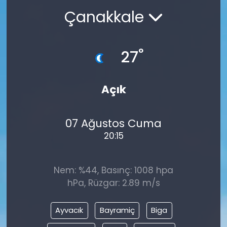
Çanakkale
°
27
Açık
07 Ağustos Cuma
20:15
Nem: %44, Basınç: 1008 hpa
hPa, Rüzgar: 2.89 m/s
Ayvacık
Bayramiç
Biga