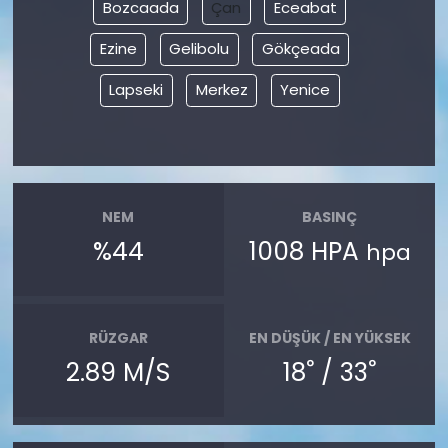
Bozcaada
Çan
Eceabat
Ezine
Gelibolu
Gökçeada
Lapseki
Merkez
Yenice
NEM
BASINÇ
%44
1008 HPA
hpa
RÜZGAR
EN DÜŞÜK / EN YÜKSEK
°
°
2.89 M/S
18
/ 33