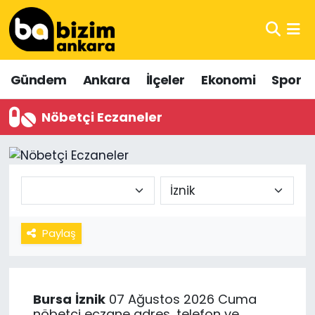
Hava Durumu
Gündem
Ankara
İlçeler
Ekonomi
Spor
Trafik Durumu
Nöbetçi Eczaneler
Süper Lig Puan Durumu ve Fikstür
Tüm Manşetler
Son Dakika Haberleri
Haber Arşivi
Paylaş
Bursa
İznik
07 Ağustos 2026 Cuma
nöbetçi eczane adres, telefon ve