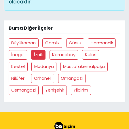
olacaktır.
Bursa Diğer İlçeler
Büyükorhan
Gemlik
Gürsu
Harmancik
İnegöl
İznik
Karacabey
Keles
Kestel
Mudanya
Mustafakemalpaşa
Nilüfer
Orhaneli
Orhangazi
Osmangazi
Yenişehir
Yildirim