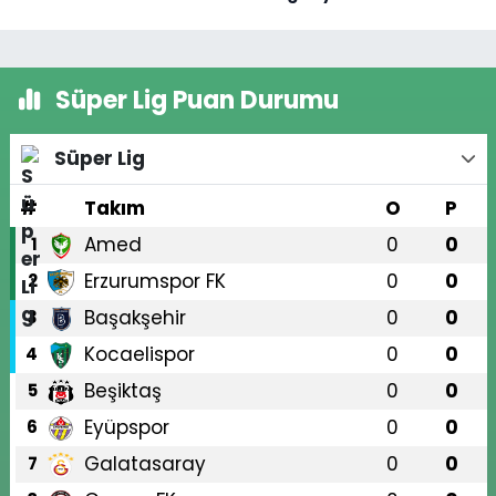
Süper Lig Puan Durumu
Süper Lig
#
Takım
O
P
Amed
0
0
1
Erzurumspor FK
0
0
2
Başakşehir
0
0
3
Kocaelispor
0
0
4
Beşiktaş
0
0
5
Eyüpspor
0
0
6
Galatasaray
0
0
7