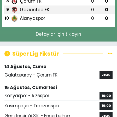
Çorum FK
0
0
8
Gaziantep FK
0
0
9
Alanyaspor
0
0
10
Detaylar için tıklayın
Süper Lig Fikstür
14 Ağustos, Cuma
Galatasaray - Çorum FK
21:30
15 Ağustos, Cumartesi
Konyaspor - Rizespor
19:00
Kasımpaşa - Trabzonspor
19:00
Gençlerbirliği S.K. - Fenerbahçe
21:30