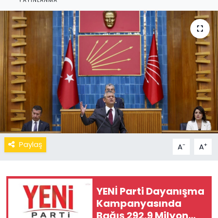
YAYINLANMA
Paylaş
-
+
A
A
YENİ Parti Dayanışma
Kampanyasında
Bağış 292,9 Milyon