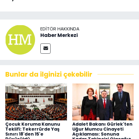
EDITÖR HAKKINDA
Haber Merkezi
Bunlar da ilginizi çekebilir
Çocuk Koruma Kanunu
Adalet Bakanı Gürlek'ten
Teklifi: Tekerrürde Yaş
Uğur Mumcu Cinayeti
Sınırı 18'den 15'e
Açıklaması: Sonuna
Düşürüldü
Kadar Takipçisi Olacağız