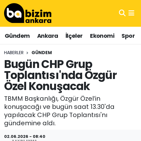
Hava Durumu
Gündem
Ankara
İlçeler
Ekonomi
Spor
Trafik Durumu
HABERLER
GÜNDEM
Süper Lig Puan Durumu ve Fikstür
Bugün CHP Grup
Toplantısı'nda Özgür
Tüm Manşetler
Özel Konuşacak
Son Dakika Haberleri
TBMM Başkanlığı, Özgür Özel’in
Haber Arşivi
konuşacağı ve bugün saat 13.30'da
yapılacak CHP Grup Toplantısı'nı
gündemine aldı.
02.06.2026 - 08:40