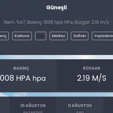
Güneşli
Nem: %47, Basınç: 1008 hpa hPa, Rüzgar: 2.19 m/s
enç
Karlıova
Kiğı
Merkez
Solhan
Yayladere
BASINÇ
RÜZGAR
1008 HPA
2.19 M/S
hpa
10 AĞUSTOS
11 AĞUSTOS
PAZARTESI
SALI