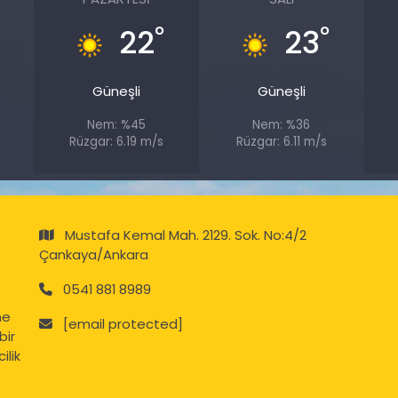
°
°
22
23
Güneşli
Güneşli
Nem: %45
Nem: %36
s
Rüzgar: 6.19 m/s
Rüzgar: 6.11 m/s
Mustafa Kemal Mah. 2129. Sok. No:4/2
Çankaya/Ankara
0541 881 8989
ne
[email protected]
bir
ilik