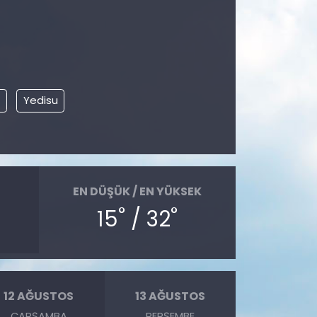
Yedisu
EN DÜŞÜK / EN YÜKSEK
°
°
15
/ 32
12 AĞUSTOS
13 AĞUSTOS
ÇARŞAMBA
PERŞEMBE