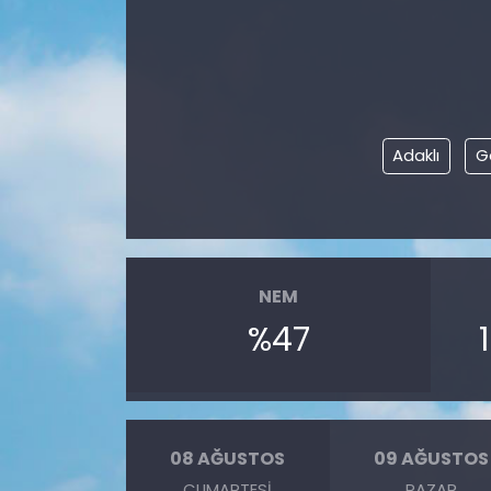
Adaklı
G
NEM
%47
08 AĞUSTOS
09 AĞUSTOS
CUMARTESI
PAZAR