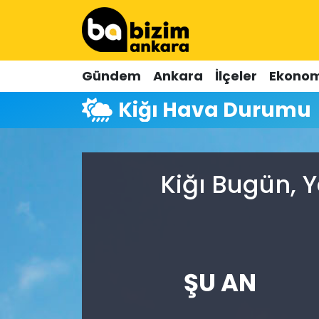
Hava Durumu
Gündem
Ankara
İlçeler
Ekonom
Trafik Durumu
Kiğı Hava Durumu
Süper Lig Puan Durumu ve Fikstür
Tüm Manşetler
Kiğı Bugün, 
Son Dakika Haberleri
Haber Arşivi
ŞU AN