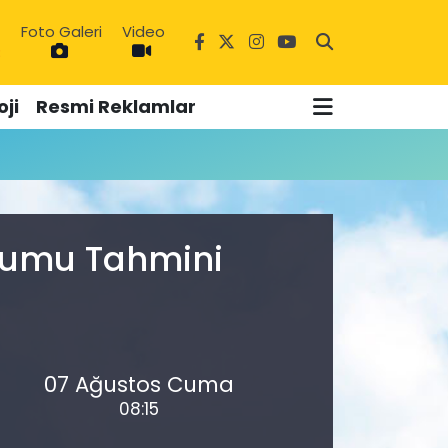
Foto Galeri
Video
3
ji
Resmi Reklamlar
urumu Tahmini
07 Ağustos Cuma
08:15