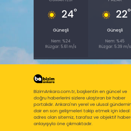
°
°
24
22
Güneşli
Güneşli
Nem: %24
Nem: %45
Rüzgar: 5.61 m/s
Rüzgar: 5.39 m/
BizimAnkara.com.tr, başkentin en güncel ve
doğru haberlerini sizlere ulaştıran bir haber
portalıdır. Ankara'nın yerel ve ulusal gündemi
dair en son gelişmeleri takip etmek için ideal 
adres olan sitemiz, tarafsız ve objektif haberc
anlayışıyla öne çıkmaktadır.