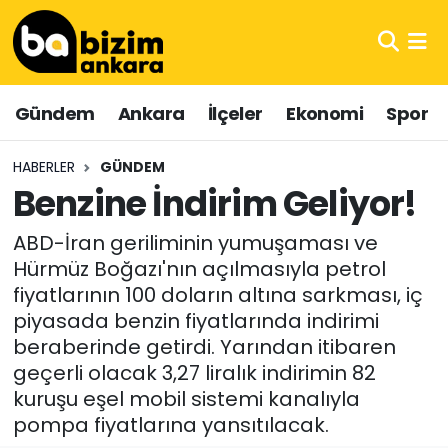
Hava Durumu
Gündem
Ankara
İlçeler
Ekonomi
Spor
Trafik Durumu
HABERLER
GÜNDEM
Süper Lig Puan Durumu ve Fikstür
Benzine İndirim Geliyor!
Tüm Manşetler
ABD-İran geriliminin yumuşaması ve
Hürmüz Boğazı'nın açılmasıyla petrol
Son Dakika Haberleri
fiyatlarının 100 doların altına sarkması, iç
piyasada benzin fiyatlarında indirimi
Haber Arşivi
beraberinde getirdi. Yarından itibaren
geçerli olacak 3,27 liralık indirimin 82
kuruşu eşel mobil sistemi kanalıyla
pompa fiyatlarına yansıtılacak.