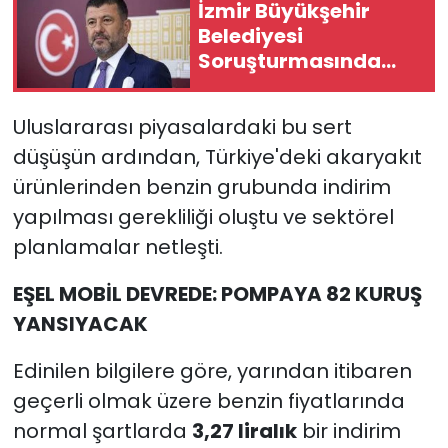
İzmir Büyükşehir
Belediyesi
Soruşturmasında
Veli Ağbaba'nın
Ağabeyi Gözaltına
Uluslararası piyasalardaki bu sert
Alındı
düşüşün ardından, Türkiye'deki akaryakıt
ürünlerinden benzin grubunda indirim
yapılması gerekliliği oluştu ve sektörel
planlamalar netleşti.
EŞEL MOBİL DEVREDE: POMPAYA 82 KURUŞ
YANSIYACAK
Edinilen bilgilere göre, yarından itibaren
geçerli olmak üzere benzin fiyatlarında
normal şartlarda
3,27 liralık
bir indirim