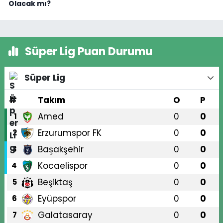
Olacak mı?
Süper Lig Puan Durumu
Süper Lig
#
Takım
O
P
Amed
0
0
1
Erzurumspor FK
0
0
2
Başakşehir
0
0
3
Kocaelispor
0
0
4
Beşiktaş
0
0
5
Eyüpspor
0
0
6
Galatasaray
0
0
7