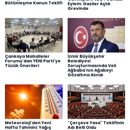
Bütünleşme Kanun Teklifi
Eylem: Gaziler Açlık
Grevinde
Çankaya Mahalleler
İzmir Büyükşehir
Forumu'dan YENİ Parti'ye
Belediyesi
Tüzük Önerileri
Soruşturmasında Veli
Ağbaba'nın Ağabeyi
Gözaltına Alındı
Meteoroloji'den Yeni
"Çerçeve Yasa" Teklifinin
Hafta Tahmini: Yağış
Adı Belli Oldu