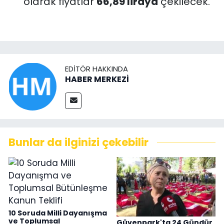
olarak fiyatlar
66,89 liraya
çekilecek.
EDITÖR HAKKINDA
HABER MERKEZİ
Bunlar da ilginizi çekebilir
10 Soruda Milli Dayanışma
ve Toplumsal
Güvenpark'ta 24 Gündür