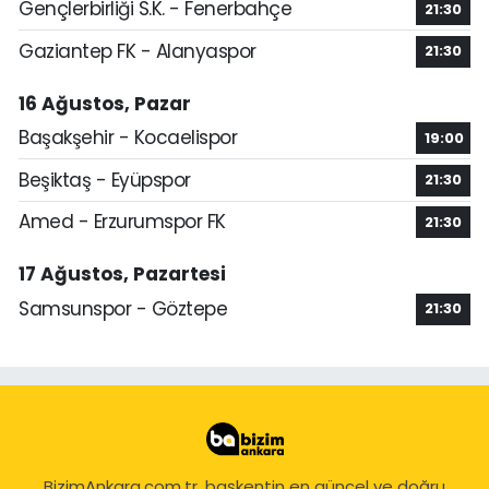
Gençlerbirliği S.K. - Fenerbahçe
21:30
Gaziantep FK - Alanyaspor
21:30
16 Ağustos, Pazar
Başakşehir - Kocaelispor
19:00
Beşiktaş - Eyüpspor
21:30
Amed - Erzurumspor FK
21:30
17 Ağustos, Pazartesi
Samsunspor - Göztepe
21:30
BizimAnkara.com.tr, başkentin en güncel ve doğru