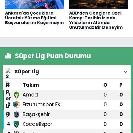
Ankara'da Çocuklara
ABB’den Gençlere Özel
Ücretsiz Yüzme Eğitimi
Kamp: Tarihin İzinde,
Başvurularını Kaçırmayın
Yıldızların Altında
Unutulmaz Bir Deneyim
Süper Lig Puan Durumu
Süper Lig
#
Takım
O
P
Amed
0
0
1
Erzurumspor FK
0
0
2
Başakşehir
0
0
3
Kocaelispor
0
0
4