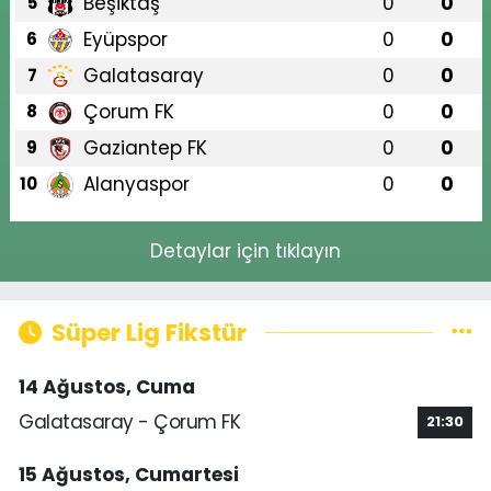
Beşiktaş
0
0
5
Eyüpspor
0
0
6
Galatasaray
0
0
7
Çorum FK
0
0
8
Gaziantep FK
0
0
9
Alanyaspor
0
0
10
Detaylar için tıklayın
Süper Lig Fikstür
14 Ağustos, Cuma
Galatasaray - Çorum FK
21:30
15 Ağustos, Cumartesi