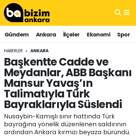
Hava Durumu
Gündem
Ankara
İlçeler
Ekonomi
Spor
Trafik Durumu
HABERLER
ANKARA
Süper Lig Puan Durumu ve Fikstür
Başkentte Cadde ve
Meydanlar, ABB Başkanı
Tüm Manşetler
Mansur Yavaş’ın
Son Dakika Haberleri
Talimatıyla Türk
Haber Arşivi
Bayraklarıyla Süslendi
Nusaybin-Kamışlı sınır hattında Türk
bayrağına yönelik düzenlenen saldırının
ardından Ankara kırmızı beyaza büründü.