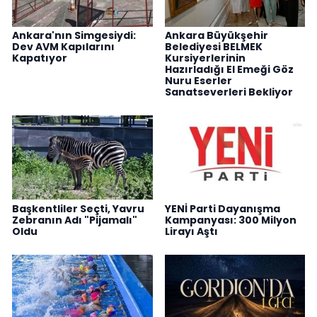
Ankara'nın Simgesiydi:
Ankara Büyükşehir
Dev AVM Kapılarını
Belediyesi BELMEK
Kapatıyor
Kursiyerlerinin
Hazırladığı El Emeği Göz
Nuru Eserler
Sanatseverleri Bekliyor
Başkentliler Seçti, Yavru
YENİ Parti Dayanışma
Zebranın Adı "Pijamalı"
Kampanyası: 300 Milyon
Oldu
Lirayı Aştı