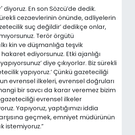
ir' diyoruz. En son Sözcü’de dedik.
rekli cezaevlerinin önünde, adliyelerin
etecilik suç değildir’ dedikçe onlar,
pmıyorsunuz. Terör örgütü
kı kin ve düşmanlığa teşvik
akaret ediyorsunuz. Etki ajanlığı
ıyorsunuz’ diye çıkıyorlar. Biz sürekli
etecilik yapıyoruz.’ Çünkü gazeteciliği
n evrensel ilkeleri, evrensel doğruları
hangi bir savcı da karar veremez bizim
azeteciliği evrensel ilkeler
uz. Yapıyoruz, yaptığımızı iddia
 karşısına geçmek, emniyet müdürünün
 istemiyoruz.”