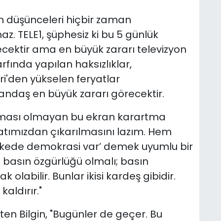
ın düşünceleri hiçbir zaman
z. TELE1, şüphesiz ki bu 5 günlük
ektir ama en büyük zararı televizyon
zarfında yapılan haksızlıklar,
vri'den yükselen feryatlar
ndaş en büyük zararı görecektir.
aması olmayan bu ekran karartma
atımızdan çıkarılmasını lazım. Hem
ülkede demokrasi var’ demek uyumlu bir
 basın özgürlüğü olmalı; basın
labilir. Bunlar ikisi kardeş gibidir.
aldırır."
eten Bilgin, "Bugünler de geçer. Bu