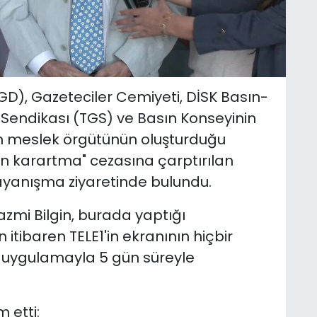
D), Gazeteciler Cemiyeti, DİSK Basın-
r Sendikası (TGS) ve Basın Konseyinin
n meslek örgütünün oluşturduğu
 karartma" cezasına çarptırılan
dayanışma ziyaretinde bulundu.
zmi Bilgin, burada yaptığı
tibaren TELE1'in ekranının hiçbir
 uygulamayla 5 gün süreyle
 etti: