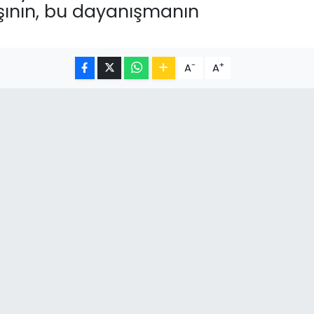
şının, bu dayanışmanın
-
+
A
A