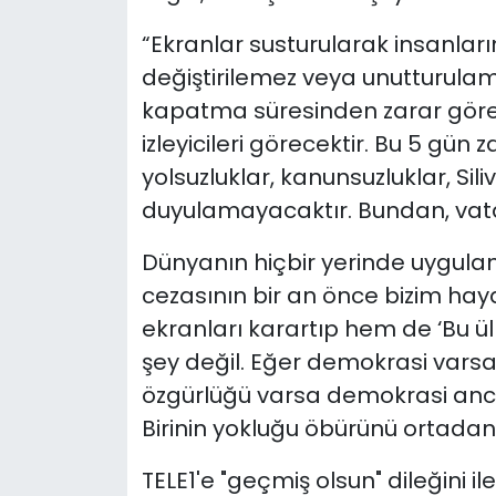
“Ekranlar susturularak insanlar
değiştirilemez veya unutturulama
kapatma süresinden zarar görec
izleyicileri görecektir. Bu 5 gün 
yolsuzluklar, kanunsuzluklar, Sili
duyulamayacaktır. Bundan, vata
Dünyanın hiçbir yerinde uygul
cezasının bir an önce bizim hay
ekranları karartıp hem de ‘Bu 
şey değil. Eğer demokrasi varsa
özgürlüğü varsa demokrasi ancak o
Birinin yokluğu öbürünü ortadan k
TELE1'e "geçmiş olsun" dileğini il