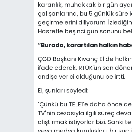
karanlık, muhakkak bir gün aydın
çalışanlarına, bu 5 günlük süre 
geçirmelerini diliyorum. İzlediği
Hasretle beşinci gün sonunu bek
“Burada, karartılan halkın hab
ÇGD Başkanı Kıvanç El de halkın
ifade ederek, RTÜK'ün son döne
endişe verici olduğunu belirtti.
El, şunları söyledi:
"Çünkü bu TELE1'e daha önce de
TV'nin cezasıyla ilgili süreç de
alıştırmak istiyorlar bizi. Sanki 
veya medya kuruluşları, bir suç iş