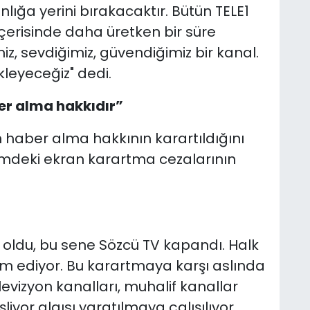
lığa yerini bırakacaktır. Bütün TELE1
içerisinde daha üretken bir süre
miz, sevdiğimiz, güvendiğimiz bir kanal.
leyeceğiz" dedi.
er alma hakkıdır”
 haber alma hakkının karartıldığını
mdeki ekran karartma cezalarının
 oldu, bu sene Sözcü TV kapandı. Halk
vam ediyor. Bu karartmaya karşı aslında
televizyon kanalları, muhalif kanallar
liyor algısı yaratılmaya çalışılıyor.