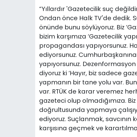
“Yıllardır 'Gazetecilik suç değild
Ondan önce Halk TV'de dedik. Sü
önünde bunu söylüyoruz. Biz ‘Gaz
bizim karşımıza ‘Gazetecilik ya
propagandası yapıyorsunuz. Hal
ediyorsunuz. Cumhurbaşkanına h
yapıyorsunuz. Dezenformasyon yap
diyoruz ki ‘Hayır, biz sadece gaz
yapmanın bir tane yolu var. Bunu
var. RTÜK de karar veremez her
gazeteci olup olmadığımıza. Biz g
doğrultusunda yapmaya çalışıyor
ediyoruz. Suçlanmak, savcının
karşısına geçmek ve karartılmak