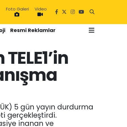
Foto Galeri
Video
ji
Resmi Reklamlar
 TELE1’in
yanışma
6
TÜK) 5 gün yayın durdurma
i gerçekleştirdi.
asiye inanan ve