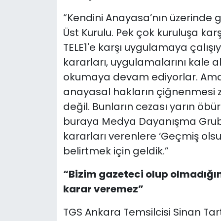
“Kendini Anayasa’nın üzerinde g
Üst Kurulu. Pek çok kuruluşa karş
TELE1'e karşı uygulamaya çalışıy
kararları, uygulamalarını kale al
okumaya devam ediyorlar. Ama b
anayasal hakların çiğnenmesi
değil. Bunların cezası yarın öbür 
buraya Medya Dayanışma Grubu o
kararları verenlere ‘Geçmiş ols
belirtmek için geldik.”
“Bizim gazeteci olup olmadığı
karar veremez”
TGS Ankara Temsilcisi Sinan Tart