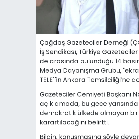
Çağdaş Gazeteciler Derneği (ÇG
İş Sendikası, Türkiye Gazetecile
de arasında bulunduğu 14 bası
Medya Dayanışma Grubu, "ekran
TELE1'in Ankara Temsilciliği’ne 
Gazeteciler Cemiyeti Başkanı Na
açıklamada, bu gece yarısından i
demokratik ülkede olmayan bir
karartılacağını belirtti.
Bilgin, konuşmasına şöyle devam