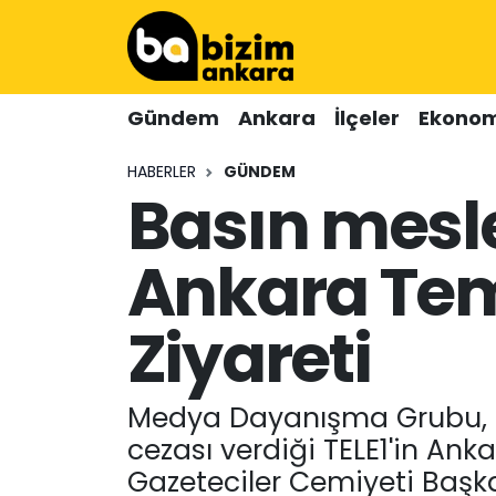
Hava Durumu
Gündem
Ankara
İlçeler
Ekonom
Trafik Durumu
HABERLER
GÜNDEM
Basın mesle
Süper Lig Puan Durumu ve Fikstür
Tüm Manşetler
Ankara Tem
Son Dakika Haberleri
Ziyareti
Haber Arşivi
Medya Dayanışma Grubu, R
cezası verdiği TELE1'in Ank
Gazeteciler Cemiyeti Başk