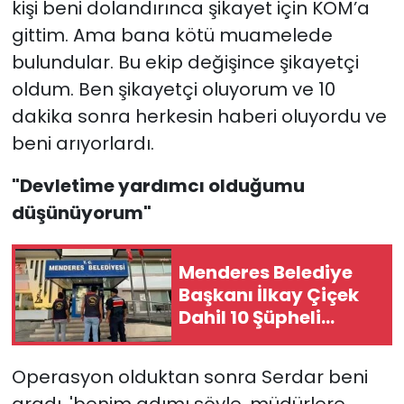
kişi beni dolandırınca şikayet için KOM’a
gittim. Ama bana kötü muamelede
bulundular. Bu ekip değişince şikayetçi
oldum. Ben şikayetçi oluyorum ve 10
dakika sonra herkesin haberi oluyordu ve
beni arıyorlardı.
"Devletime yardımcı olduğumu
düşünüyorum"
Menderes Belediye
Başkanı İlkay Çiçek
Dahil 10 Şüpheli
Tutuklandı
Operasyon olduktan sonra Serdar beni