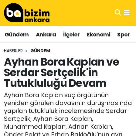
Hava Durumu
Gündem
Ankara
İlçeler
Ekonomi
Spor
Trafik Durumu
HABERLER
GÜNDEM
Süper Lig Puan Durumu ve Fikstür
Ayhan Bora Kaplan ve
Serdar Sertçelik'in
Tüm Manşetler
Tutukluluğu Devam
Son Dakika Haberleri
Ayhan Bora Kaplan suç örgütünün
Haber Arşivi
yeniden görülen davasının duruşmasında
yapılan tutukluluk incelemesinde Serdar
Sertçelik, Ayhan Bora Kaplan,
Muhammed Kaplan, Adnan Kaplan,
Önder Polat ve Erhan Bakioğlu’nun ayrı