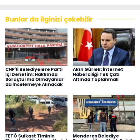
Bunlar da ilginizi çekebilir
CHP'li Belediyelere Parti
Akın Gürlek: İnternet
İçi Denetim: Hakkında
Haberciliği Tek Çatı
Soruşturma Olmayanlar
Altında Toplanmalı
da İncelemeye Alınacak
FETÖ Suikast Timinin
Menderes Belediye