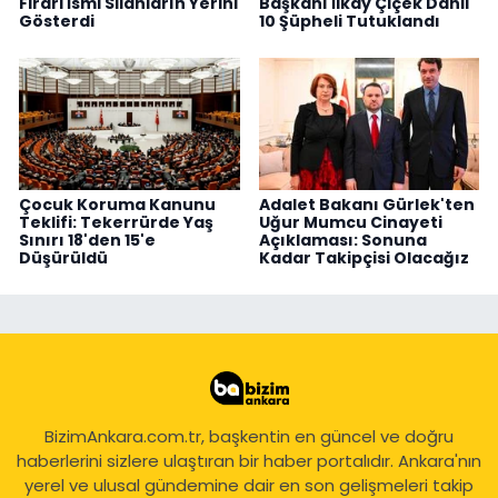
Firari İsmi Silahların Yerini
Başkanı İlkay Çiçek Dahil
Gösterdi
10 Şüpheli Tutuklandı
Çocuk Koruma Kanunu
Adalet Bakanı Gürlek'ten
Teklifi: Tekerrürde Yaş
Uğur Mumcu Cinayeti
Sınırı 18'den 15'e
Açıklaması: Sonuna
Düşürüldü
Kadar Takipçisi Olacağız
BizimAnkara.com.tr, başkentin en güncel ve doğru
haberlerini sizlere ulaştıran bir haber portalıdır. Ankara'nın
yerel ve ulusal gündemine dair en son gelişmeleri takip