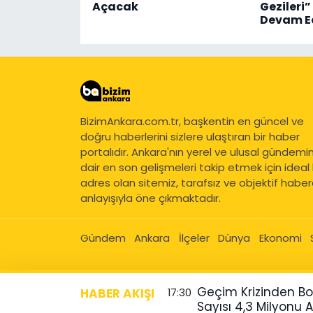
Açacak
Gezileri
Devam E
BizimAnkara.com.tr, başkentin en güncel ve
doğru haberlerini sizlere ulaştıran bir haber
portalıdır. Ankara'nın yerel ve ulusal gündemi
dair en son gelişmeleri takip etmek için ideal 
adres olan sitemiz, tarafsız ve objektif haberc
anlayışıyla öne çıkmaktadır.
Gündem
Ankara
İlçeler
Dünya
Ekonomi
Geçim Krizinden Borç
HABER AKIŞI
17:30
Sayısı 4,3 Milyonu A