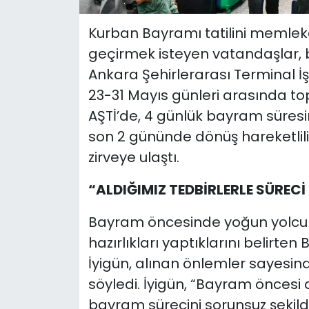
Kurban Bayramı tatilini memleke
geçirmek isteyen vatandaşlar,
Ankara Şehirlerarası Terminal İ
23-31 Mayıs günleri arasında t
AŞTİ’de, 4 günlük bayram süresi
son 2 gününde dönüş hareketliliği
zirveye ulaştı.
“ALDIĞIMIZ TEDBİRLERLE SÜRE
Bayram öncesinde yoğun yolcu ha
hazırlıkları yaptıklarını belirte
İyigün, alınan önlemler sayesi
söyledi. İyigün, “Bayram öncesi 
bayram sürecini sorunsuz şeki