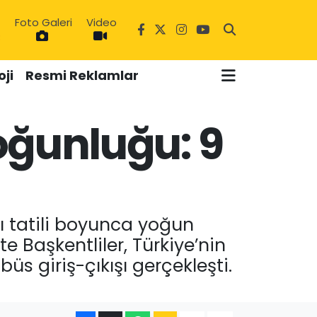
8
Foto Galeri
Video
ji
Resmi Reklamlar
oğunluğu: 9
ı tatili boyunca yoğun
e Başkentliler, Türkiye’nin
s giriş-çıkışı gerçekleşti.