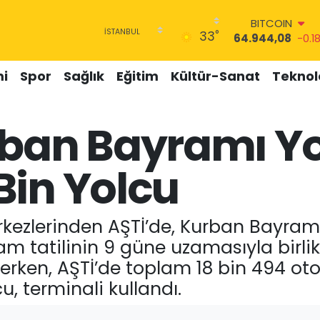
64.944,08
-0.1
DOLAR
°
33
47,7436
0.18
EURO
55,2510
0.32
i
Spor
Sağlık
Eğitim
Kültür-Sanat
Teknolo
STERLİN
64,4811
0.38
GRAM ALTIN
rban Bayramı Y
6660.55
0.03
BİST100
13.779
-14
Bin Yolcu
kezlerinden AŞTİ’de, Kurban Bayram
am tatilinin 9 güne uzamasıyla birlikt
rken, AŞTİ’de toplam 18 bin 494 otobü
, terminali kullandı.