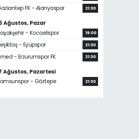
aziantep FK - Alanyaspor
21:30
6 Ağustos, Pazar
aşakşehir - Kocaelispor
19:00
eşiktaş - Eyüpspor
21:30
med - Erzurumspor FK
21:30
7 Ağustos, Pazartesi
amsunspor - Göztepe
21:30