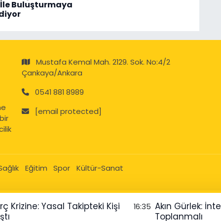
” İle Buluşturmaya
diyor
Mustafa Kemal Mah. 2129. Sok. No:4/2
Çankaya/Ankara
0541 881 8989
ne
[email protected]
bir
ilik
Sağlık
Eğitim
Spor
Kültür-Sanat
 Krizine: Yasal Takipteki Kişi
Akın Gürlek: İnt
16:35
ştı
Toplanmalı