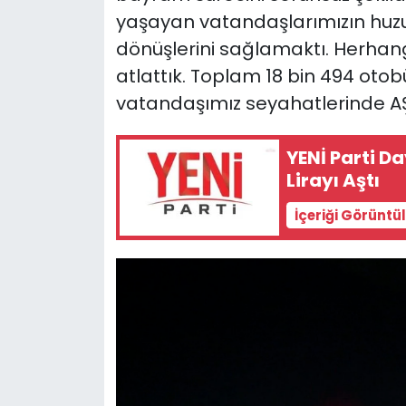
yaşayan vatandaşlarımızın huzurl
dönüşlerini sağlamaktı. Herha
atlattık. Toplam 18 bin 494 otob
vatandaşımız seyahatlerinde AŞTİ
YENİ Parti 
Lirayı Aştı
İçeriği Görüntü