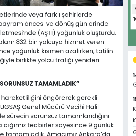
tlerinde veya farklı şehirlerde
1
 bayram öncesi ve dönüş günlerinde
şletmesi’nde (AŞTİ) yoğunluk oluşturdu.
oplam 832 bin yolcuya hizmet veren
nce yoğunluk kısmen azalırken, tatilin
yle birlikte yolcu trafiği yeniden
Cİ SORUNSUZ TAMAMLADIK”
G
reketliliğini öngörerek gerekli
1
n BUGSAŞ Genel Müdürü Vecihi Halil
K
nde sürecin sorunsuz tamamlandığını
K
aldığımız tedbirler sayesinde 9 günlük
G
lde tamamladık. Amacımız Ankara’da