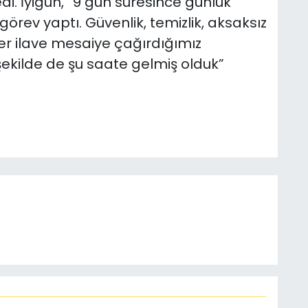
di. İyigün, “9 gün süresince günlük
rev yaptı. Güvenlik, temizlik, aksaksız
ler ilave mesaiye çağırdığımız
şekilde de şu saate gelmiş olduk”