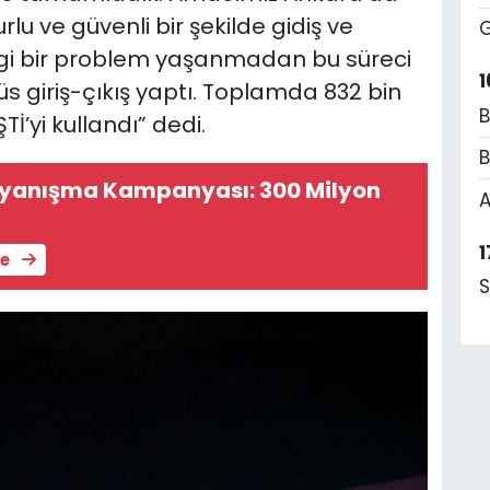
u ve güvenli bir şekilde gidiş ve
G
ngi bir problem yaşanmadan bu süreci
1
üs giriş-çıkış yaptı. Toplamda 832 bin
B
’yi kullandı” dedi.
B
Dayanışma Kampanyası: 300 Milyon
A
1
le
S