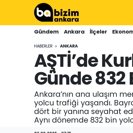
Hava Durumu
Gündem
Ankara
İlçeler
Ekonom
Trafik Durumu
HABERLER
ANKARA
AŞTİ’de Ku
Süper Lig Puan Durumu ve Fikstür
Tüm Manşetler
Günde 832 
Son Dakika Haberleri
Ankara’nın ana ulaşım mer
Haber Arşivi
yolcu trafiği yaşandı. Bayr
dört bir yanına seyahat ede
Aynı dönemde 832 bin yolcu