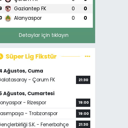
Gaziantep FK
0
0
9
Alanyaspor
0
0
0
Detaylar için tıklayın
Süper Lig Fikstür
14 Ağustos, Cuma
alatasaray - Çorum FK
21:30
5 Ağustos, Cumartesi
onyaspor - Rizespor
19:00
asımpaşa - Trabzonspor
19:00
ençlerbirliği S.K. - Fenerbahçe
21:30