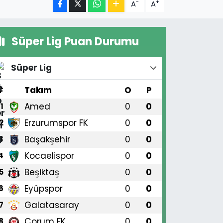
-
+
A
A
Süper Lig Puan Durumu
Süper Lig
#
Takım
O
P
Amed
0
0
1
Erzurumspor FK
0
0
2
Başakşehir
0
0
3
Kocaelispor
0
0
4
Beşiktaş
0
0
5
Eyüpspor
0
0
6
Galatasaray
0
0
7
Çorum FK
0
0
8