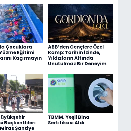
da Çocuklara
ABB’den Gençlere Özel
 Yüzme Eğitimi
Kamp: Tarihin İzinde,
arını Kaçırmayın
Yıldızların Altında
Unutulmaz Bir Deneyim
Büyükşehir
TBMM, Yeşil Bina
i Başkentlileri
Sertifikası Aldı
Miras Şantiye