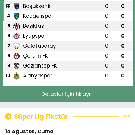
Başakşehir
0
0
3
Kocaelispor
0
0
4
Beşiktaş
0
0
5
Eyüpspor
0
0
6
Galatasaray
0
0
7
Çorum FK
0
0
8
Gaziantep FK
0
0
9
Alanyaspor
0
0
10
Detaylar için tıklayın
Süper Lig Fikstür
14 Ağustos, Cuma