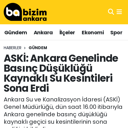
Hava Durumu
Gündem
Ankara
İlçeler
Ekonomi
Spor
Trafik Durumu
HABERLER
GÜNDEM
Süper Lig Puan Durumu ve Fikstür
ASKİ: Ankara Genelinde
Basınç Düşüklüğü
Tüm Manşetler
Kaynaklı Su Kesintileri
Son Dakika Haberleri
Sona Erdi
Haber Arşivi
Ankara Su ve Kanalizasyon İdaresi (ASKİ)
Genel Müdürlüğü, dün saat 16.00 itibarıyla
Ankara genelinde basınç düşüklüğü
kaynaklı geçici su kesintilerinin sona