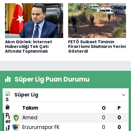
Akın Gürlek: İnternet
FETÖ Suikast Timinin
Haberciliği Tek Çatı
Firari İsmi Silahların Yerini
Altında Toplanmalı
Gösterdi
Süper Lig Puan Durumu
Süper Lig
#
Takım
O
P
Amed
0
0
1
Erzurumspor FK
0
0
2