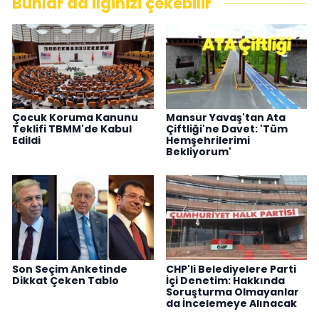
Bunlar da ilginizi çekebilir
Çocuk Koruma Kanunu
Mansur Yavaş'tan Ata
Teklifi TBMM'de Kabul
Çiftliği'ne Davet: 'Tüm
Edildi
Hemşehrilerimi
Bekliyorum'
Son Seçim Anketinde
CHP'li Belediyelere Parti
Dikkat Çeken Tablo
İçi Denetim: Hakkında
Soruşturma Olmayanlar
da İncelemeye Alınacak