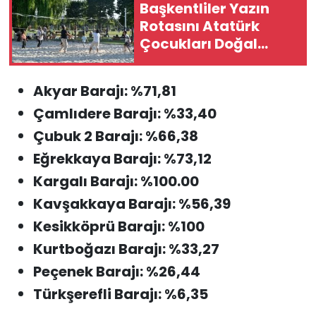
Başkentliler Yazın
Rotasını Atatürk
Çocukları Doğal
Yaşam Parkı’na
Çevirdi
Akyar Barajı: %71,81
Çamlıdere Barajı: %33,40
Çubuk 2 Barajı: %66,38
Eğrekkaya Barajı: %73,12
Kargalı Barajı: %100.00
Kavşakkaya Barajı: %56,39
Kesikköprü Barajı: %100
Kurtboğazı Barajı: %33,27
Peçenek Barajı: %26,44
Türkşerefli Barajı: %6,35