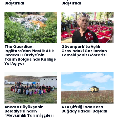
Ulaştırıldı
Ulaştırıldı
The Guardian:
Güvenpark'ta Açlık
İngiltere'den Plastik Atık
Grevindeki Gazilerden
İhracatı Türkiye'nin
Temsili Şehit Gösterisi
Tarım Bölgesinde Kirliliğe
Yol Açıyor
Ankara Büyükşehir
ATA Çiftliği’nde Kara
Belediyesi'nden
Buğday Hasadı Başladı
"Mevsimlik Tarım İşçileri