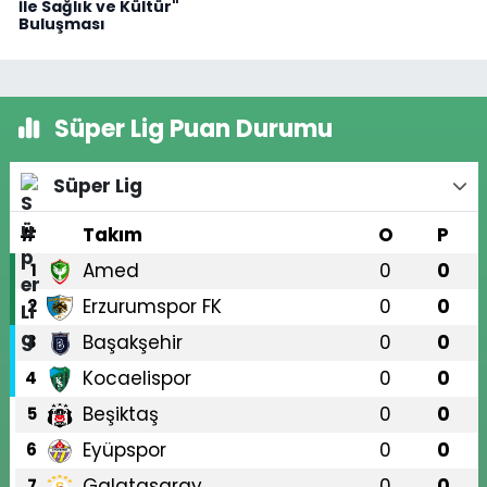
İle Sağlık ve Kültür"
Buluşması
Süper Lig Puan Durumu
Süper Lig
#
Takım
O
P
Amed
0
0
1
Erzurumspor FK
0
0
2
Başakşehir
0
0
3
Kocaelispor
0
0
4
Beşiktaş
0
0
5
Eyüpspor
0
0
6
Galatasaray
0
0
7