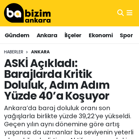
Hava Durumu
Gündem
Ankara
İlçeler
Ekonomi
Spor
Trafik Durumu
HABERLER
ANKARA
Süper Lig Puan Durumu ve Fikstür
ASKİ Açıkladı:
Barajlarda Kritik
Tüm Manşetler
Doluluk, Adım Adım
Son Dakika Haberleri
Yüzde 40’a Koşuyor
Haber Arşivi
Ankara’da baraj doluluk oranı son
yağışlarla birlikte yüzde 39,22’ye yükseldi.
Geçen yılın aynı dönemine göre artış
yaşansa da uzmanlar bu seviyenin yeterli