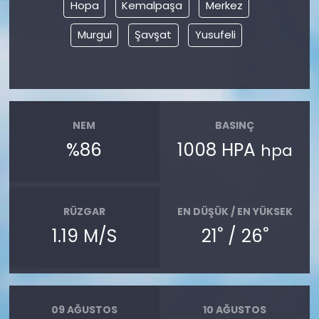
Hopa
Kemalpaşa
Merkez
Murgul
Şavşat
Yusufeli
NEM
BASINÇ
%86
1008 HPA
hpa
RÜZGAR
EN DÜŞÜK / EN YÜKSEK
°
°
1.19 M/S
21
/ 26
09 AĞUSTOS
10 AĞUSTOS