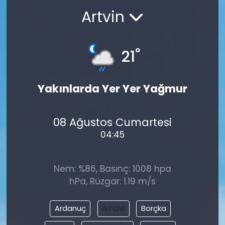
Artvin
°
21
Yakınlarda Yer Yer Yağmur
08 Ağustos Cumartesi
04:45
Nem: %86, Basınç: 1008 hpa
hPa, Rüzgar: 1.19 m/s
Ardanuç
Arhavi
Borçka