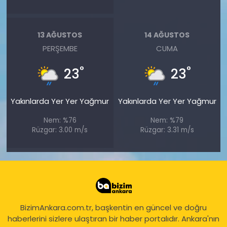
13 AĞUSTOS
14 AĞUSTOS
PERŞEMBE
CUMA
°
°
23
23
Yakınlarda Yer Yer Yağmur
Yakınlarda Yer Yer Yağmur
Nem: %76
Nem: %79
Rüzgar: 3.00 m/s
Rüzgar: 3.31 m/s
BizimAnkara.com.tr, başkentin en güncel ve doğru
haberlerini sizlere ulaştıran bir haber portalıdır. Ankara'nın