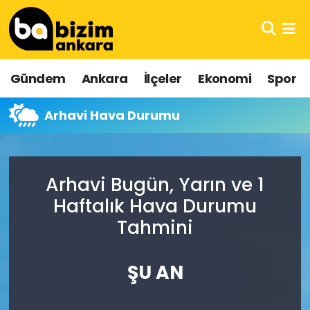
Hava Durumu
Gündem
Ankara
İlçeler
Ekonomi
Spor
Trafik Durumu
Arhavi Hava Durumu
Süper Lig Puan Durumu ve Fikstür
Tüm Manşetler
Arhavi Bugün, Yarın ve 1
Son Dakika Haberleri
Haftalık Hava Durumu
Tahmini
Haber Arşivi
ŞU AN