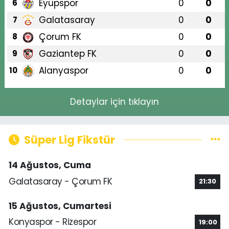
Eyüpspor
0
0
6
Galatasaray
0
0
7
Çorum FK
0
0
8
Gaziantep FK
0
0
9
Alanyaspor
0
0
10
Detaylar için tıklayın
Süper Lig Fikstür
14 Ağustos, Cuma
Galatasaray - Çorum FK
21:30
15 Ağustos, Cumartesi
Konyaspor - Rizespor
19:00