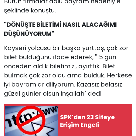
Bütün firmalar dolu bayram nedeniyle"
şeklinde konuştu.
"DÖNÜŞTE BİLETİMİ NASIL ALACAĞIMI
DÜŞÜNÜYORUM"
Kayseri yolcusu bir başka yurttaş, çok zor
bilet bulduğunu ifade ederek, "15 gün
önceden aldık biletimizi, ayırttık. Bilet
bulmak çok zor oldu ama bulduk. Herkese
iyi bayramlar diliyorum. Kazasız belasız
güzel günler olsun inşallah" dedi.
SPK'den 23 Siteye
Erişim Engeli