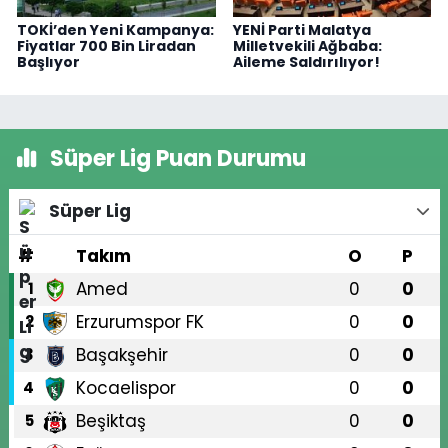
TOKİ’den Yeni Kampanya:
YENİ Parti Malatya
Fiyatlar 700 Bin Liradan
Milletvekili Ağbaba:
Başlıyor
Aileme Saldırılıyor!
Süper Lig Puan Durumu
Süper Lig
#
Takım
O
P
Amed
0
0
1
Erzurumspor FK
0
0
2
Başakşehir
0
0
3
Kocaelispor
0
0
4
Beşiktaş
0
0
5