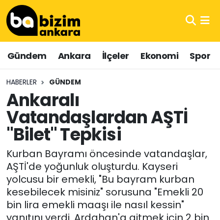
Hava Durumu
Gündem
Ankara
İlçeler
Ekonomi
Spor
Trafik Durumu
HABERLER
GÜNDEM
Süper Lig Puan Durumu ve Fikstür
Ankaralı
Vatandaşlardan AŞTİ
Tüm Manşetler
"Bilet" Tepkisi
Son Dakika Haberleri
Kurban Bayramı öncesinde vatandaşlar,
Haber Arşivi
AŞTİ'de yoğunluk oluşturdu. Kayseri
yolcusu bir emekli, "Bu bayram kurban
kesebilecek misiniz" sorusuna "Emekli 20
bin lira emekli maaşı ile nasıl kessin"
yanıtını verdi. Ardahan'a gitmek için 2 bin