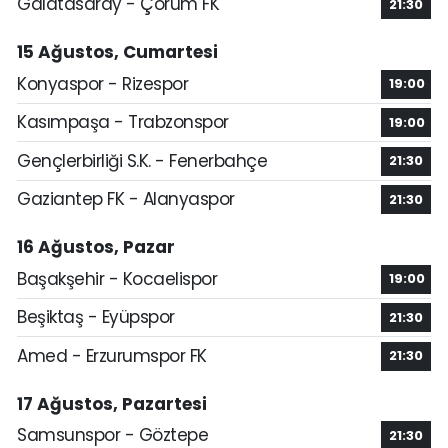
Galatasaray - Çorum FK
21:30
15 Ağustos, Cumartesi
Konyaspor - Rizespor
19:00
Kasımpaşa - Trabzonspor
19:00
Gençlerbirliği S.K. - Fenerbahçe
21:30
Gaziantep FK - Alanyaspor
21:30
16 Ağustos, Pazar
Başakşehir - Kocaelispor
19:00
Beşiktaş - Eyüpspor
21:30
Amed - Erzurumspor FK
21:30
17 Ağustos, Pazartesi
Samsunspor - Göztepe
21:30