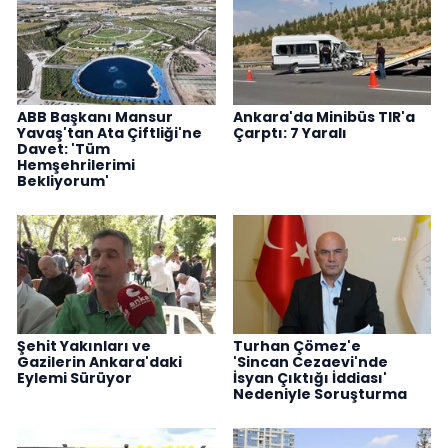
ABB Başkanı Mansur
Ankara'da Minibüs TIR'a
Yavaş'tan Ata Çiftliği'ne
Çarptı: 7 Yaralı
Davet: 'Tüm
Hemşehrilerimi
Bekliyorum'
Şehit Yakınları ve
Turhan Çömez'e
Gazilerin Ankara'daki
'Sincan Cezaevi'nde
Eylemi Sürüyor
İsyan Çıktığı İddiası'
Nedeniyle Soruşturma