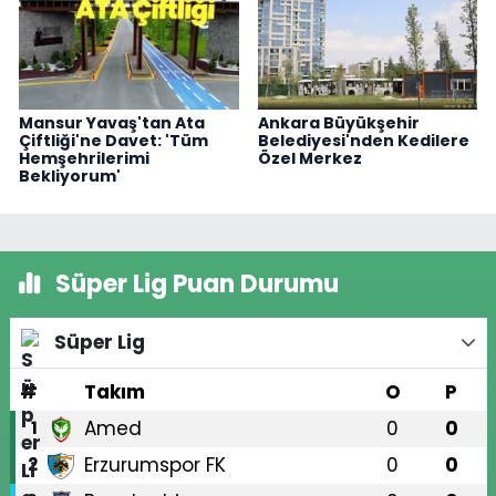
Mansur Yavaş'tan Ata
Ankara Büyükşehir
Çiftliği'ne Davet: 'Tüm
Belediyesi'nden Kedilere
Hemşehrilerimi
Özel Merkez
Bekliyorum'
Süper Lig Puan Durumu
Süper Lig
#
Takım
O
P
Amed
0
0
1
Erzurumspor FK
0
0
2