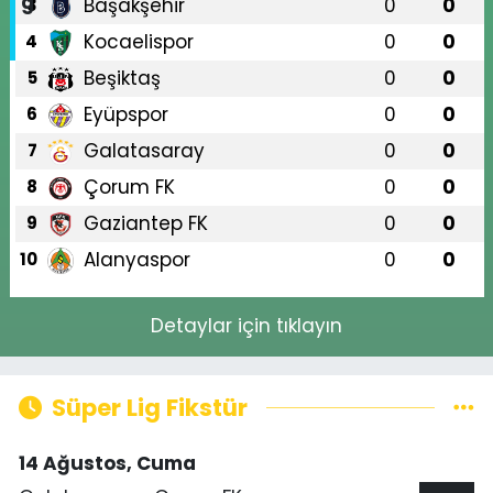
Başakşehir
0
0
3
Kocaelispor
0
0
4
Beşiktaş
0
0
5
Eyüpspor
0
0
6
Galatasaray
0
0
7
Çorum FK
0
0
8
Gaziantep FK
0
0
9
Alanyaspor
0
0
10
Detaylar için tıklayın
Süper Lig Fikstür
14 Ağustos, Cuma