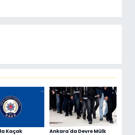
da Kaçak
Ankara'da Devre Mülk