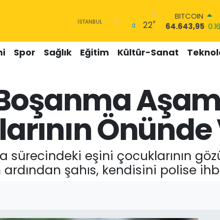
BITCOIN
°
22
64.643,95
0.1
DOLAR
47,6704
0
i
Spor
Sağlık
Eğitim
Kültür-Sanat
Teknolo
EURO
55,0406
-0.08
STERLİN
 Boşanma Aşam
64,2143
0
GRAM ALTIN
6500.87
0.12
klarının Önünde
BİST100
13.799
70
a sürecindeki eşini çocuklarının gö
 ardından şahıs, kendisini polise ihba