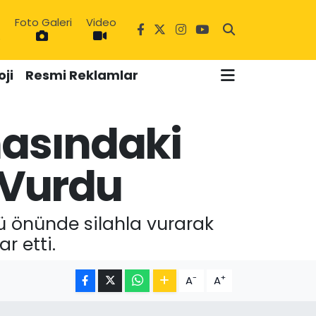
Foto Galeri
Video
6
ji
Resmi Reklamlar
asındaki
 Vurdu
zü önünde silahla vurarak
r etti.
-
+
A
A