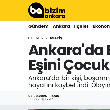
Hava Durumu
Gündem
Ankara
İlçeler
Ekonom
Trafik Durumu
HABERLER
ASAYIŞ
Ankara'da
Süper Lig Puan Durumu ve Fikstür
Tüm Manşetler
Eşini Çocu
Son Dakika Haberleri
Ankara’da bir kişi, boşanm
Haber Arşivi
hayatını kaybettirdi. Olayın
05.09.2025 - 14:36
YAYINLANMA