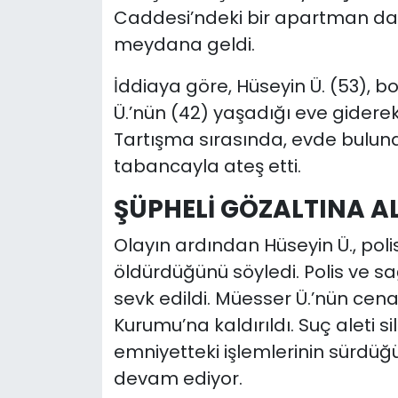
Caddesi’ndeki bir apartman dai
meydana geldi.
İddiaya göre, Hüseyin Ü. (53),
Ü.’nün (42) yaşadığı eve giderek
Tartışma sırasında, evde bulun
tabancayla ateş etti.
ŞÜPHELİ GÖZALTINA A
Olayın ardından Hüseyin Ü., poli
öldürdüğünü söyledi. Polis ve sağ
sevk edildi. Müesser Ü.’nün cena
Kurumu’na kaldırıldı. Suç aleti s
emniyetteki işlemlerinin sürdüğü b
devam ediyor.