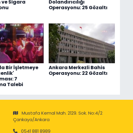
 ve Sigara
Dolandırıcılığı
onu
Operasyonu: 25 Gözaltı
a Bir İşletmeye
Ankara Merkezli Bahis
enlik'
Operasyonu: 22 Gözaltı
ması: 7
ma Talebi
Mustafa Kemal Mah. 2129. Sok. No:4/2
Çankaya/Ankara
0541 881 8989