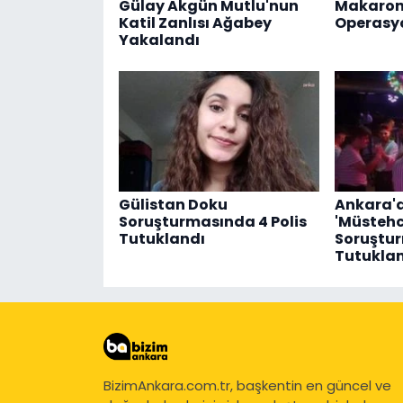
Gülay Akgün Mutlu'nun
Makaron
Katil Zanlısı Ağabey
Operasy
Yakalandı
Gülistan Doku
Ankara'd
Soruşturmasında 4 Polis
'Müstehc
Tutuklandı
Soruştur
Tutukla
BizimAnkara.com.tr, başkentin en güncel ve