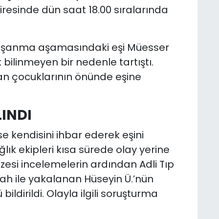
resinde dün saat 18.00 sıralarında
 boşanma aşamasındaki eşi Müesser
 bilinmeyen bir nedenle tartıştı.
an çocuklarının önünde eşine
LINDI
se kendisini ihbar ederek eşini
lık ekipleri kısa sürede olay yerine
zesi incelemelerin ardından Adli Tıp
ilah ile yakalanan Hüseyin Ü.’nün
ildirildi. Olayla ilgili soruşturma