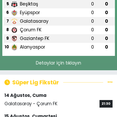
Beşiktaş
0
0
5
Eyüpspor
0
0
6
Galatasaray
0
0
7
Çorum FK
0
0
8
Gaziantep FK
0
0
9
Alanyaspor
0
0
10
Detaylar için tıklayın
Süper Lig Fikstür
14 Ağustos, Cuma
Galatasaray - Çorum FK
21:30
15 Ağustos, Cumartesi