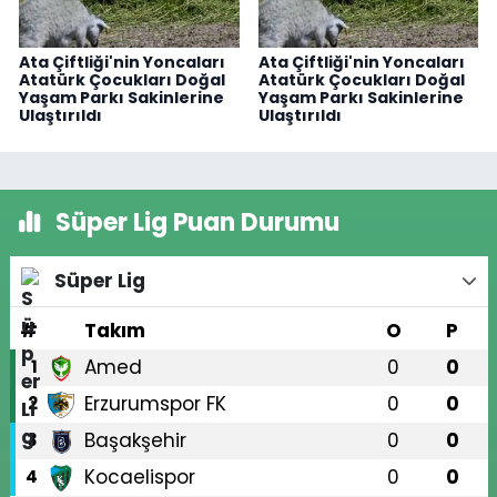
Ata Çiftliği'nin Yoncaları
Ata Çiftliği'nin Yoncaları
Atatürk Çocukları Doğal
Atatürk Çocukları Doğal
Yaşam Parkı Sakinlerine
Yaşam Parkı Sakinlerine
Ulaştırıldı
Ulaştırıldı
Süper Lig Puan Durumu
Süper Lig
#
Takım
O
P
Amed
0
0
1
Erzurumspor FK
0
0
2
Başakşehir
0
0
3
Kocaelispor
0
0
4