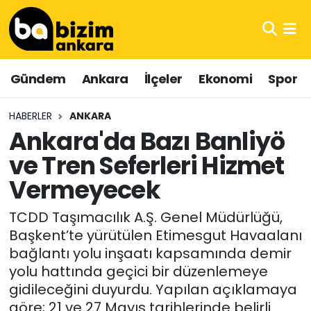
Hava Durumu
Gündem
Ankara
İlçeler
Ekonomi
Spor
Trafik Durumu
HABERLER
ANKARA
Süper Lig Puan Durumu ve Fikstür
Ankara'da Bazı Banliyö
ve Tren Seferleri Hizmet
Tüm Manşetler
Vermeyecek
Son Dakika Haberleri
TCDD Taşımacılık A.Ş. Genel Müdürlüğü,
Haber Arşivi
Başkent’te yürütülen Etimesgut Havaalanı
bağlantı yolu inşaatı kapsamında demir
yolu hattında geçici bir düzenlemeye
gidileceğini duyurdu. Yapılan açıklamaya
göre; 21 ve 27 Mayıs tarihlerinde belirli