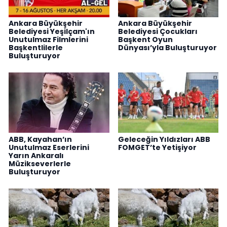
Ankara Büyükşehir
Ankara Büyükşehir
Belediyesi Yeşilçam'ın
Belediyesi Çocukları
Unutulmaz Filmlerini
Başkent Oyun
Başkentlilerle
Dünyası’yla Buluşturuyor
Buluşturuyor
ABB, Kayahan’ın
Geleceğin Yıldızları ABB
Unutulmaz Eserlerini
FOMGET’te Yetişiyor
Yarın Ankaralı
Müzikseverlerle
Buluşturuyor