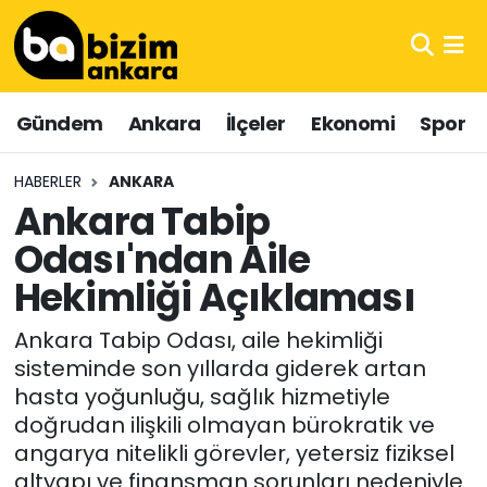
Hava Durumu
Gündem
Ankara
İlçeler
Ekonomi
Spor
Trafik Durumu
HABERLER
ANKARA
Süper Lig Puan Durumu ve Fikstür
Ankara Tabip
Odası'ndan Aile
Tüm Manşetler
Hekimliği Açıklaması
Son Dakika Haberleri
Ankara Tabip Odası, aile hekimliği
Haber Arşivi
sisteminde son yıllarda giderek artan
hasta yoğunluğu, sağlık hizmetiyle
doğrudan ilişkili olmayan bürokratik ve
angarya nitelikli görevler, yetersiz fiziksel
altyapı ve finansman sorunları nedeniyle