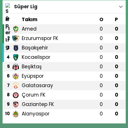
Süper Lig
#
Takım
O
P
Amed
0
0
1
Erzurumspor FK
0
0
2
Başakşehir
0
0
3
Kocaelispor
0
0
4
Beşiktaş
0
0
5
Eyüpspor
0
0
6
Galatasaray
0
0
7
Çorum FK
0
0
8
Gaziantep FK
0
0
9
Alanyaspor
0
0
10