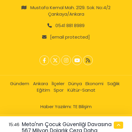
Mustafa Kemal Mah. 2129. Sok. No:4/2
Çankaya/Ankara
0541 881 8989
[email protected]
Gündem
Ankara
İlçeler
Dünya
Ekonomi
Sağlık
Eğitim
Spor
Kültür-Sanat
Haber Yazılımı:
TE Bilişim
Meta'nın Çocuk Güvenliği Davasına
15:46
567 Milyon Dolarlık Ceza Daha