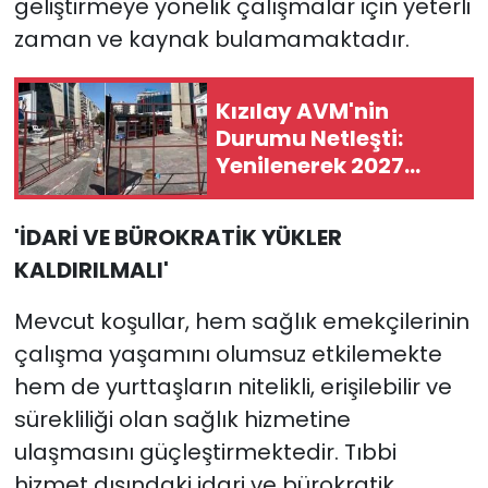
geliştirmeye yönelik çalışmalar için yeterli
zaman ve kaynak bulamamaktadır.
Kızılay AVM'nin
Durumu Netleşti:
Yenilenerek 2027
Yılında Kapılarını
Tekrar Açacak
'İDARİ VE BÜROKRATİK YÜKLER
KALDIRILMALI'
Mevcut koşullar, hem sağlık emekçilerinin
çalışma yaşamını olumsuz etkilemekte
hem de yurttaşların nitelikli, erişilebilir ve
sürekliliği olan sağlık hizmetine
ulaşmasını güçleştirmektedir. Tıbbi
hizmet dışındaki idari ve bürokratik