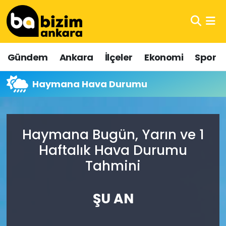
Hava Durumu
Gündem
Ankara
İlçeler
Ekonomi
Spor
Trafik Durumu
Haymana Hava Durumu
Süper Lig Puan Durumu ve Fikstür
Tüm Manşetler
Haymana Bugün, Yarın ve 1
Son Dakika Haberleri
Haftalık Hava Durumu
Tahmini
Haber Arşivi
ŞU AN