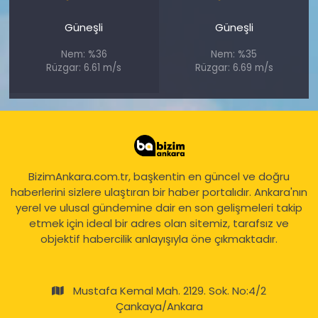
Güneşli
Güneşli
Nem: %36
Nem: %35
Rüzgar: 6.61 m/s
Rüzgar: 6.69 m/s
BizimAnkara.com.tr, başkentin en güncel ve doğru
haberlerini sizlere ulaştıran bir haber portalıdır. Ankara'nın
yerel ve ulusal gündemine dair en son gelişmeleri takip
etmek için ideal bir adres olan sitemiz, tarafsız ve
objektif habercilik anlayışıyla öne çıkmaktadır.
Mustafa Kemal Mah. 2129. Sok. No:4/2
Çankaya/Ankara