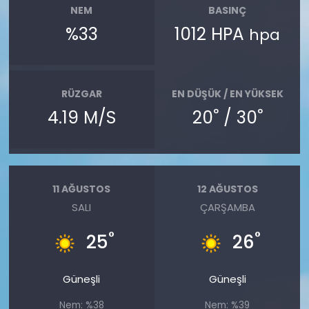
NEM
BASINÇ
%33
1012 HPA
hpa
RÜZGAR
EN DÜŞÜK / EN YÜKSEK
°
°
4.19 M/S
20
/ 30
11 AĞUSTOS
12 AĞUSTOS
SALI
ÇARŞAMBA
°
°
25
26
Güneşli
Güneşli
Nem: %38
Nem: %39