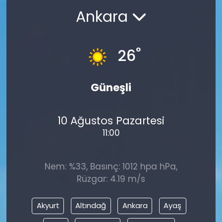
Ankara
°
26
Güneşli
10 Ağustos Pazartesi
11:00
Nem: %33, Basınç: 1012 hpa hPa,
Rüzgar: 4.19 m/s
Akyurt
Altındağ
Ankara
Ayaş