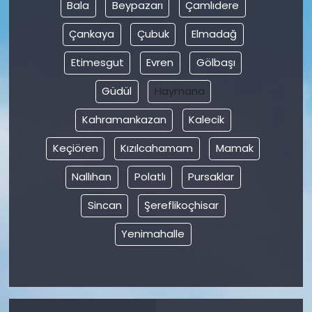
Bala
Beypazarı
Çamlıdere
Çankaya
Çubuk
Elmadağ
Etimesgut
Evren
Gölbaşı
Güdül
Haymana
Kahramankazan
Kalecik
Keçiören
Kızılcahamam
Mamak
Nallıhan
Polatlı
Pursaklar
Sincan
Şereflikoçhisar
Yenimahalle