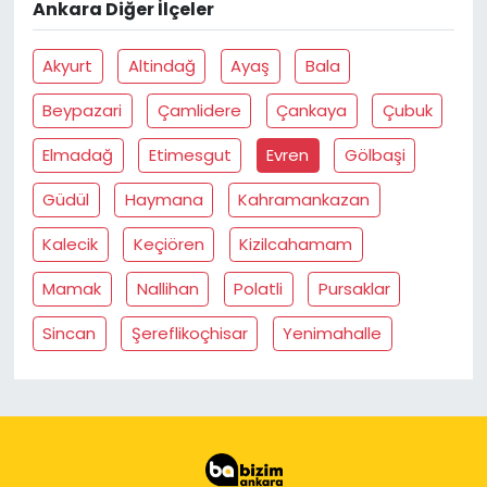
Ankara Diğer İlçeler
Akyurt
Altindağ
Ayaş
Bala
Beypazari
Çamlidere
Çankaya
Çubuk
Elmadağ
Etimesgut
Evren
Gölbaşi
Güdül
Haymana
Kahramankazan
Kalecik
Keçiören
Kizilcahamam
Mamak
Nallihan
Polatli
Pursaklar
Sincan
Şereflikoçhisar
Yenimahalle