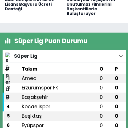
Lisans Başvuru Ücreti
Unutulmaz Filmlerini
Desteği
Başkentlilerle
Buluşturuyor
Süper Lig Puan Durumu
Süper Lig
#
Takım
O
P
Amed
0
0
1
Erzurumspor FK
0
0
2
Başakşehir
0
0
3
Kocaelispor
0
0
4
Beşiktaş
0
0
5
Eyüpspor
0
0
6