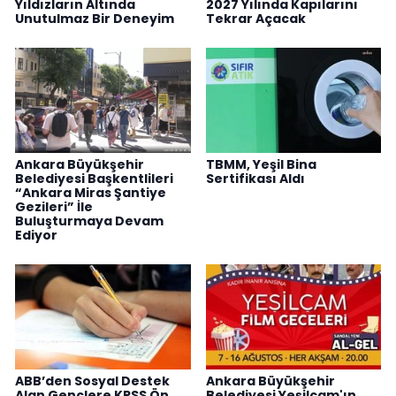
Yıldızların Altında
2027 Yılında Kapılarını
Unutulmaz Bir Deneyim
Tekrar Açacak
Ankara Büyükşehir
TBMM, Yeşil Bina
Belediyesi Başkentlileri
Sertifikası Aldı
“Ankara Miras Şantiye
Gezileri” İle
Buluşturmaya Devam
Ediyor
ABB’den Sosyal Destek
Ankara Büyükşehir
Alan Gençlere KPSS Ön
Belediyesi Yeşilçam'ın