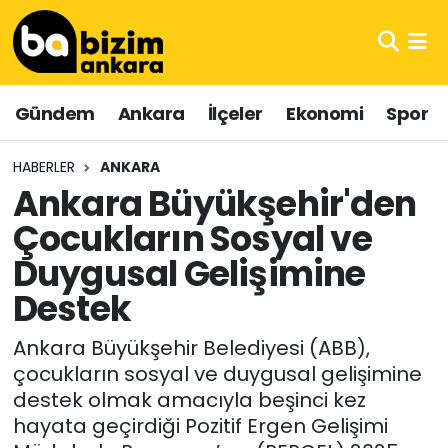
Hava Durumu
Gündem
Ankara
İlçeler
Ekonomi
Spor
Trafik Durumu
HABERLER
ANKARA
Süper Lig Puan Durumu ve Fikstür
Ankara Büyükşehir'den
Çocukların Sosyal ve
Tüm Manşetler
Duygusal Gelişimine
Son Dakika Haberleri
Destek
Haber Arşivi
Ankara Büyükşehir Belediyesi (ABB),
çocukların sosyal ve duygusal gelişimine
destek olmak amacıyla beşinci kez
hayata geçirdiği Pozitif Ergen Gelişimi