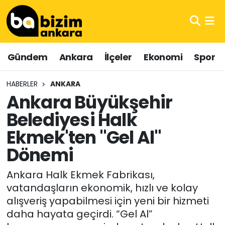
Hava Durumu
Gündem
Ankara
İlçeler
Ekonomi
Spor
Trafik Durumu
HABERLER
ANKARA
Süper Lig Puan Durumu ve Fikstür
Ankara Büyükşehir
Belediyesi Halk
Tüm Manşetler
Ekmek'ten "Gel Al"
Son Dakika Haberleri
Dönemi
Haber Arşivi
Ankara Halk Ekmek Fabrikası,
vatandaşların ekonomik, hızlı ve kolay
alışveriş yapabilmesi için yeni bir hizmeti
daha hayata geçirdi. “Gel Al”