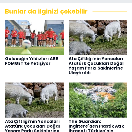
Bunlar da ilginizi çekebilir
Geleceğin Yıldızları ABB
Ata Çiftliği'nin Yoncaları
FOMGET’te Yetişiyor
Atatürk Çocukları Doğal
Yaşam Parkı Sakinlerine
Ulaştırıldı
Ata Çiftliği'nin Yoncaları
The Guardian:
Atatürk Çocukları Doğal
İngiltere'den Plastik Atık
Yaşam Parkı Sakinlerine
İhracatı Türkiye'nin