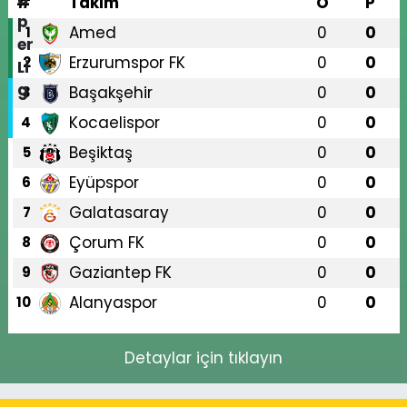
#
Takım
O
P
Amed
0
0
1
Erzurumspor FK
0
0
2
Başakşehir
0
0
3
Kocaelispor
0
0
4
Beşiktaş
0
0
5
Eyüpspor
0
0
6
Galatasaray
0
0
7
Çorum FK
0
0
8
Gaziantep FK
0
0
9
Alanyaspor
0
0
10
Detaylar için tıklayın