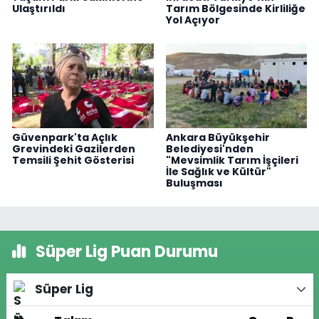
Ulaştırıldı
Tarım Bölgesinde Kirliliğe
Yol Açıyor
Güvenpark'ta Açlık
Ankara Büyükşehir
Grevindeki Gazilerden
Belediyesi'nden
Temsili Şehit Gösterisi
"Mevsimlik Tarım İşçileri
İle Sağlık ve Kültür"
Buluşması
Süper Lig Puan Durumu
Süper Lig