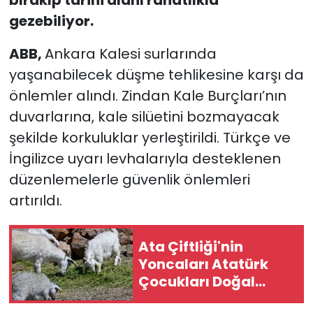
bırakıp tarihi alanı rahatlıkla
gezebiliyor.
ABB
,
Ankara Kalesi surlarında
yaşanabilecek düşme tehlikesine karşı da
önlemler alındı. Zindan Kale Burçları’nın
duvarlarına, kale silüetini bozmayacak
şekilde korkuluklar yerleştirildi. Türkçe ve
İngilizce uyarı levhalarıyla desteklenen
düzenlemelerle güvenlik önlemleri
artırıldı.
Ata Çiftliği'nin
Yoncaları Atatürk
Çocukları Doğal
Yaşam Parkı