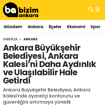
Hava Durumu
Gündem
Ankara
İlçeler
Ekonomi
Spor
Trafik Durumu
HABERLER
ANKARA
Süper Lig Puan Durumu ve Fikstür
Ankara Büyükşehir
Belediyesi, Ankara
Tüm Manşetler
Kalesi’ni Daha Aydınlık
Son Dakika Haberleri
ve Ulaşılabilir Hale
Haber Arşivi
Getirdi
Ankara Büyükşehir Belediyesi, Ankara
Kalesi’nde ziyaretçi konforunu ve
güvenliğini artırmaya yönelik