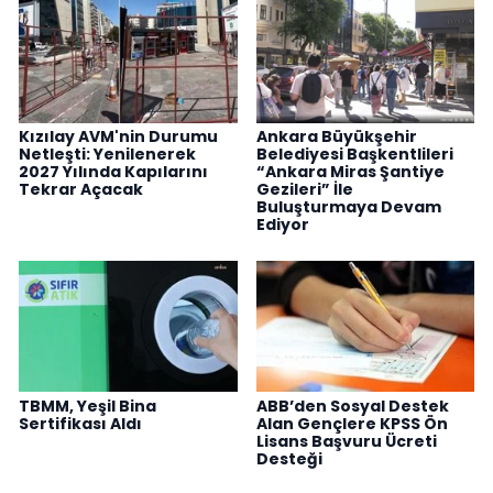
Kızılay AVM'nin Durumu
Ankara Büyükşehir
Netleşti: Yenilenerek
Belediyesi Başkentlileri
2027 Yılında Kapılarını
“Ankara Miras Şantiye
Tekrar Açacak
Gezileri” İle
Buluşturmaya Devam
Ediyor
TBMM, Yeşil Bina
ABB’den Sosyal Destek
Sertifikası Aldı
Alan Gençlere KPSS Ön
Lisans Başvuru Ücreti
Desteği