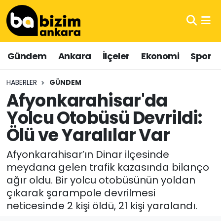
Hava Durumu
Gündem
Ankara
İlçeler
Ekonomi
Spor
Trafik Durumu
HABERLER
GÜNDEM
Süper Lig Puan Durumu ve Fikstür
Afyonkarahisar'da
Yolcu Otobüsü Devrildi:
Tüm Manşetler
Ölü ve Yaralılar Var
Son Dakika Haberleri
Afyonkarahisar’ın Dinar ilçesinde
Haber Arşivi
meydana gelen trafik kazasında bilanço
ağır oldu. Bir yolcu otobüsünün yoldan
çıkarak şarampole devrilmesi
neticesinde 2 kişi öldü, 21 kişi yaralandı.