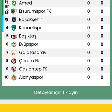
Amed
0
0
1
Erzurumspor FK
0
0
2
Başakşehir
0
0
3
Kocaelispor
0
0
4
Beşiktaş
0
0
5
Eyüpspor
0
0
6
Galatasaray
0
0
7
Çorum FK
0
0
8
Gaziantep FK
0
0
9
Alanyaspor
0
0
10
Detaylar için tıklayın