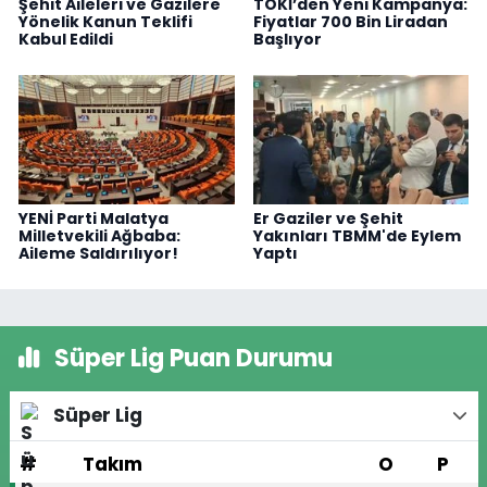
Şehit Aileleri ve Gazilere
TOKİ’den Yeni Kampanya:
Yönelik Kanun Teklifi
Fiyatlar 700 Bin Liradan
Kabul Edildi
Başlıyor
YENİ Parti Malatya
Er Gaziler ve Şehit
Milletvekili Ağbaba:
Yakınları TBMM'de Eylem
Aileme Saldırılıyor!
Yaptı
Süper Lig Puan Durumu
Süper Lig
#
Takım
O
P