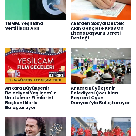
TBMM, Yeşil Bina
ABB’den Sosyal Destek
Sertifikası Aldı
Alan Gençlere KPSS Ön
Lisans Başvuru Ücreti
Desteği
Ankara Büyükşehir
Ankara Büyükşehir
Belediyesi Yeşilçam'ın
Belediyesi Çocukları
Unutulmaz Filmlerini
Başkent Oyun
Başkentlilerle
Dünyası’yla Buluşturuyor
Buluşturuyor