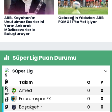
ABB, Kayahan’ın
Geleceğin Yıldızları ABB
Unutulmaz Eserlerini
FOMGET’te Yetişiyor
Yarın Ankaralı
Müzikseverlerle
Buluşturuyor
Süper Lig Puan Durumu
Süper Lig
#
Takım
O
P
Amed
0
0
1
Erzurumspor FK
0
0
2
Başakşehir
0
0
3