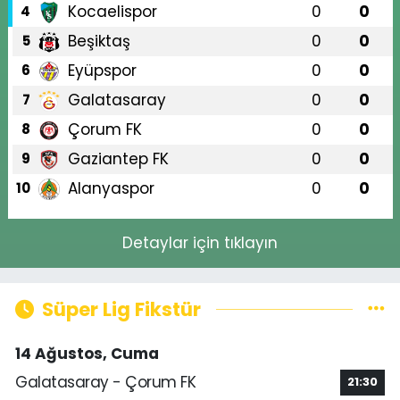
Kocaelispor
0
0
4
Beşiktaş
0
0
5
Eyüpspor
0
0
6
Galatasaray
0
0
7
Çorum FK
0
0
8
Gaziantep FK
0
0
9
Alanyaspor
0
0
10
Detaylar için tıklayın
Süper Lig Fikstür
14 Ağustos, Cuma
Galatasaray - Çorum FK
21:30