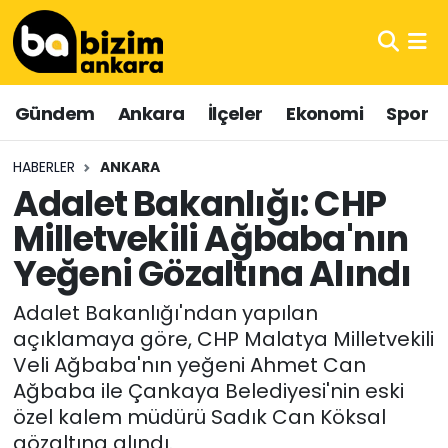
Hava Durumu
Gündem
Ankara
İlçeler
Ekonomi
Spor
Trafik Durumu
HABERLER
ANKARA
Süper Lig Puan Durumu ve Fikstür
Adalet Bakanlığı: CHP
Milletvekili Ağbaba'nın
Tüm Manşetler
Yeğeni Gözaltına Alındı
Son Dakika Haberleri
Adalet Bakanlığı'ndan yapılan
Haber Arşivi
açıklamaya göre, CHP Malatya Milletvekili
Veli Ağbaba'nın yeğeni Ahmet Can
Ağbaba ile Çankaya Belediyesi'nin eski
özel kalem müdürü Sadık Can Köksal
gözaltına alındı.