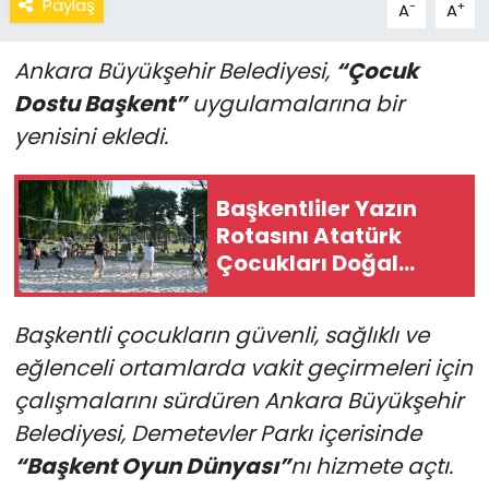
Paylaş
-
+
A
A
Ankara Büyükşehir Belediyesi,
“Çocuk
Dostu Başkent”
uygulamalarına bir
yenisini ekledi.
Başkentliler Yazın
Rotasını Atatürk
Çocukları Doğal
Yaşam Parkı’na
Çevirdi
Başkentli çocukların güvenli, sağlıklı ve
eğlenceli ortamlarda vakit geçirmeleri için
çalışmalarını sürdüren Ankara Büyükşehir
Belediyesi, Demetevler Parkı içerisinde
“Başkent Oyun Dünyası”
nı hizmete açtı.