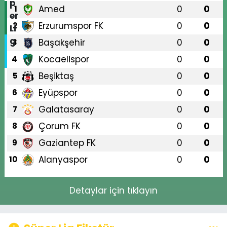
Amed
0
0
1
Erzurumspor FK
0
0
2
Başakşehir
0
0
3
Kocaelispor
0
0
4
Beşiktaş
0
0
5
Eyüpspor
0
0
6
Galatasaray
0
0
7
Çorum FK
0
0
8
Gaziantep FK
0
0
9
Alanyaspor
0
0
10
Detaylar için tıklayın