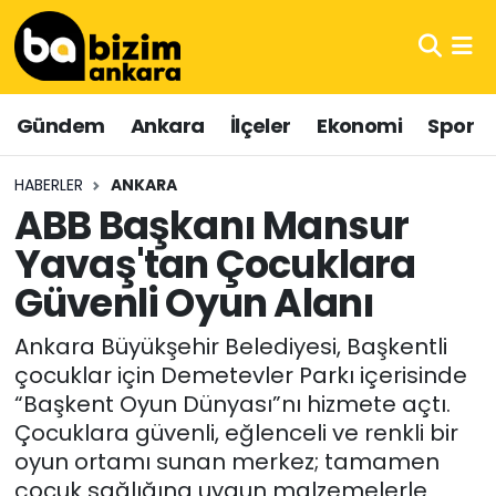
Hava Durumu
Gündem
Ankara
İlçeler
Ekonomi
Spor
Trafik Durumu
HABERLER
ANKARA
Süper Lig Puan Durumu ve Fikstür
ABB Başkanı Mansur
Yavaş'tan Çocuklara
Tüm Manşetler
Güvenli Oyun Alanı
Son Dakika Haberleri
Ankara Büyükşehir Belediyesi, Başkentli
Haber Arşivi
çocuklar için Demetevler Parkı içerisinde
“Başkent Oyun Dünyası”nı hizmete açtı.
Çocuklara güvenli, eğlenceli ve renkli bir
oyun ortamı sunan merkez; tamamen
çocuk sağlığına uygun malzemelerle