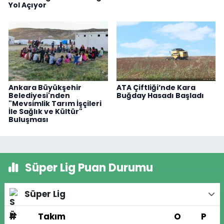
Yol Açıyor
Ankara Büyükşehir
ATA Çiftliği’nde Kara
Belediyesi'nden
Buğday Hasadı Başladı
"Mevsimlik Tarım İşçileri
İle Sağlık ve Kültür"
Buluşması
Süper Lig Puan Durumu
Süper Lig
#
Takım
O
P