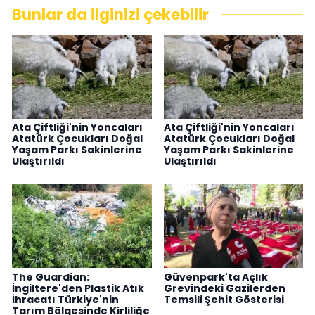
Bunlar da ilginizi çekebilir
Ata Çiftliği'nin Yoncaları
Ata Çiftliği'nin Yoncaları
Atatürk Çocukları Doğal
Atatürk Çocukları Doğal
Yaşam Parkı Sakinlerine
Yaşam Parkı Sakinlerine
Ulaştırıldı
Ulaştırıldı
The Guardian:
Güvenpark'ta Açlık
İngiltere'den Plastik Atık
Grevindeki Gazilerden
İhracatı Türkiye'nin
Temsili Şehit Gösterisi
Tarım Bölgesinde Kirliliğe