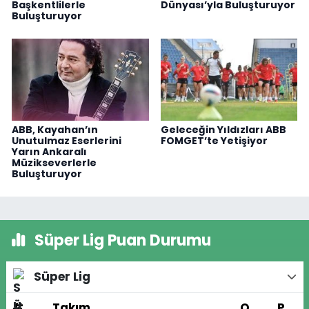
Başkentlilerle
Dünyası’yla Buluşturuyor
Buluşturuyor
ABB, Kayahan’ın
Geleceğin Yıldızları ABB
Unutulmaz Eserlerini
FOMGET’te Yetişiyor
Yarın Ankaralı
Müzikseverlerle
Buluşturuyor
Süper Lig Puan Durumu
Süper Lig
#
Takım
O
P