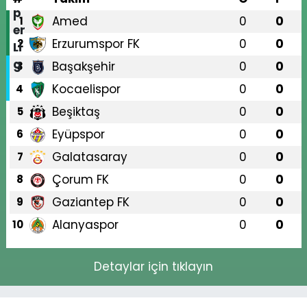
Amed
0
0
1
Erzurumspor FK
0
0
2
Başakşehir
0
0
3
Kocaelispor
0
0
4
Beşiktaş
0
0
5
Eyüpspor
0
0
6
Galatasaray
0
0
7
Çorum FK
0
0
8
Gaziantep FK
0
0
9
Alanyaspor
0
0
10
Detaylar için tıklayın