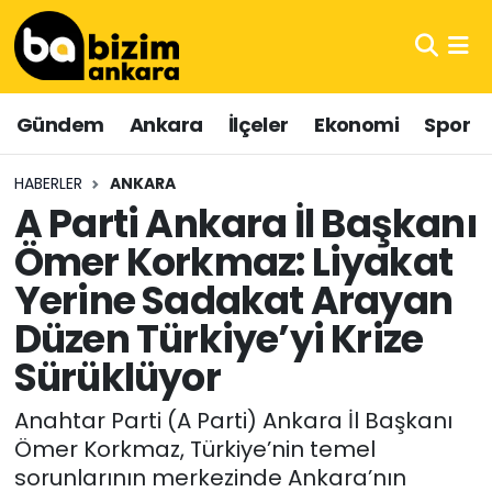
Hava Durumu
Gündem
Ankara
İlçeler
Ekonomi
Spor
Trafik Durumu
HABERLER
ANKARA
Süper Lig Puan Durumu ve Fikstür
A Parti Ankara İl Başkanı
Ömer Korkmaz: Liyakat
Tüm Manşetler
Yerine Sadakat Arayan
Son Dakika Haberleri
Düzen Türkiye’yi Krize
Haber Arşivi
Sürüklüyor
Anahtar Parti (A Parti) Ankara İl Başkanı
Ömer Korkmaz, Türkiye’nin temel
sorunlarının merkezinde Ankara’nın