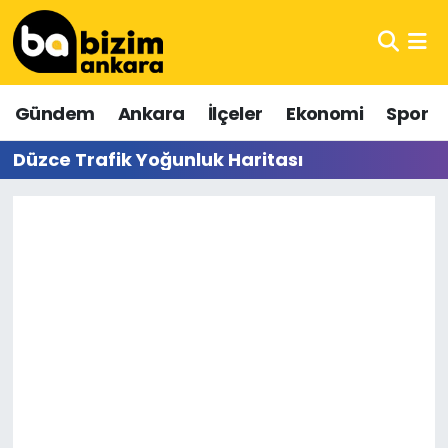
Hava Durumu
Gündem
Ankara
İlçeler
Ekonomi
Spor
Trafik Durumu
Düzce Trafik Yoğunluk Haritası
Süper Lig Puan Durumu ve Fikstür
Tüm Manşetler
Son Dakika Haberleri
Haber Arşivi