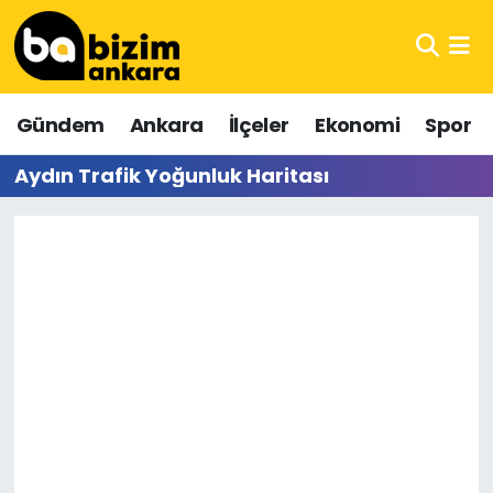
Hava Durumu
Gündem
Ankara
İlçeler
Ekonomi
Spor
Trafik Durumu
Aydın Trafik Yoğunluk Haritası
Süper Lig Puan Durumu ve Fikstür
Tüm Manşetler
Son Dakika Haberleri
Haber Arşivi