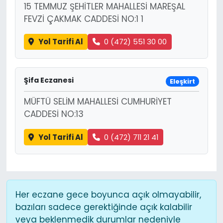
15 TEMMUZ ŞEHİTLER MAHALLESİ MAREŞAL
FEVZİ ÇAKMAK CADDESİ NO:1 1
Yol Tarifi Al
0 (472) 551 30 00
Şifa Eczanesi
Eleşkirt
MÜFTÜ SELİM MAHALLESİ CUMHURİYET
CADDESİ NO:13
Yol Tarifi Al
0 (472) 711 21 41
Her eczane gece boyunca açık olmayabilir,
bazıları sadece gerektiğinde açık kalabilir
veya beklenmedik durumlar nedeniyle