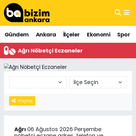
Hava Durumu
Gündem
Ankara
İlçeler
Ekonomi
Spor
Trafik Durumu
Ağrı Nöbetçi Eczaneler
Süper Lig Puan Durumu ve Fikstür
Tüm Manşetler
Son Dakika Haberleri
Haber Arşivi
Paylaş
Ağrı
06 Ağustos 2026 Perşembe
nöbetçi eczane adres, telefon ve