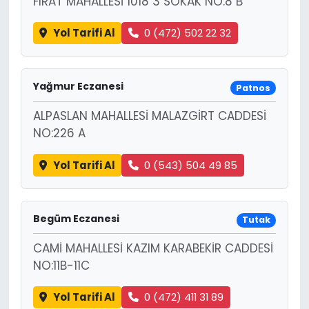
FIRAT MAHALLESİ 1018 3 SOKAK NO:8 B
Yol Tarifi Al
0 (472) 502 22 32
Yağmur Eczanesi
Patnos
ALPASLAN MAHALLESİ MALAZGİRT CADDESİ
NO:226 A
Yol Tarifi Al
0 (543) 504 49 85
Begüm Eczanesi
Tutak
CAMİ MAHALLESİ KAZIM KARABEKİR CADDESİ
NO:11B-11C
Yol Tarifi Al
0 (472) 411 31 89