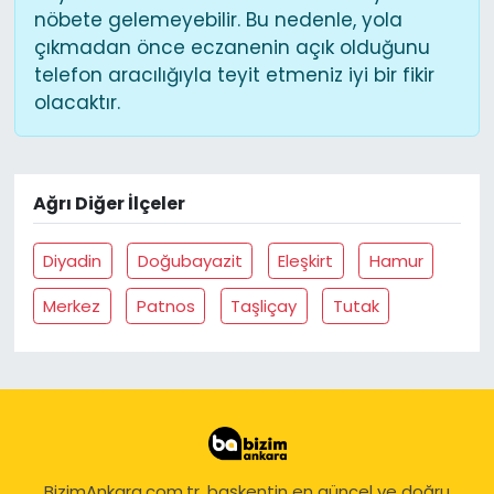
nöbete gelemeyebilir. Bu nedenle, yola
çıkmadan önce eczanenin açık olduğunu
telefon aracılığıyla teyit etmeniz iyi bir fikir
olacaktır.
Ağrı Diğer İlçeler
Diyadin
Doğubayazit
Eleşkirt
Hamur
Merkez
Patnos
Taşliçay
Tutak
BizimAnkara.com.tr, başkentin en güncel ve doğru